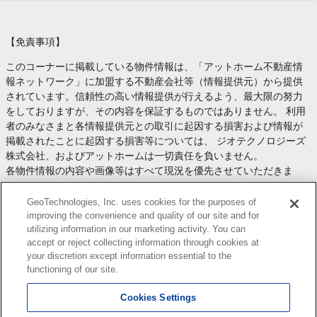
【免責事項】
このコーナーに掲載している物件情報は、「アットホーム不動産情
報ネットワーク」に加盟する不動産会社等（情報提供元）から提供
されています。信頼性の高い情報提供が行えるよう、最大限の努力
をしておりますが、その内容を保証するものではありません。 利用
者のみなさまと各情報提供元との取引に起因する損害および情報が
掲載されたことに起因する損害等については、 ジオテクノロジーズ
株式会社、およびアットホームは一切責任を負いません。
各物件情報の内容や画像等はすべて現況を優先させていただきま
す。
お取引等（お取引の準備、資金調達等を含みます）の際には、内容
GeoTechnologies, Inc. uses cookies for the purposes of
や契約条件等について、 各情報提供元より十分な説明を受け、ご自
improving the convenience and quality of our site and for
utilizing information in our marketing activity. You can
身でご確認の上、判断してください。
accept or reject collecting information through cookies at
このコーナーへの物件情報のご掲載、その他不動産業務ソリューシ
your discretion except information essential to the
ョン等についての不動産会社様のお問合せは
こちら
からお願いいた
functioning of our site.
します。
Cookies Settings