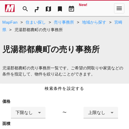
New!
menu
search
map
bookmark
event_note
MapFan
>
住まい探し
>
売り事務所
>
地域から探す
>
宮崎
県
>
児湯郡都農町の売り事務所
児湯郡都農町の売り事務所
児湯郡都農町の売り事務所一覧です。ご希望の間取りや家賃などの
条件を指定して、物件を絞り込むことができます。
検索条件を設定する
価格
下限なし
上限なし
〜
面積