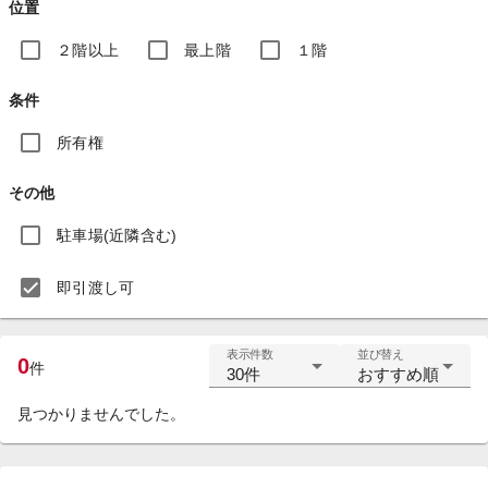
位置
２階以上
最上階
１階
条件
所有権
その他
駐車場(近隣含む)
即引渡し可
表示件数
並び替え
0
件
30件
おすすめ順
見つかりませんでした。