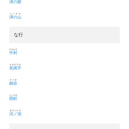
津の郷
ツノヤマ
津の山
な行
ナカムラ
中村
ナガナワテ
長縄手
ナベヤ
鍋谷
ニシマチ
西町
ヌマノイケ
沼ノ池