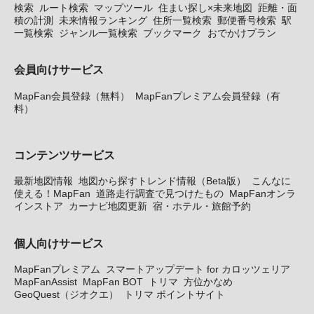
検索
ルート検索
マップツール
住まい探し×未来地図
距離・面
積の計測
未来情報ランキング
住所一覧検索
郵便番号検索
駅
一覧検索
ジャンル一覧検索
ブックマーク
おでかけプラン
会員向けサービス
MapFan会員登録（無料）
MapFanプレミアム会員登録（有
料）
コンテンツサービス
最新地図情報
地図から探すトレンド情報（Beta版）
こんなに
使える！MapFan
道路走行調査で見つけたもの
MapFanオンラ
インストア
カーナビ地図更新
宿・ホテル・旅館予約
個人向けサービス
MapFanプレミアム
スマートアップデート for カロッツェリア
MapFanAssist
MapFan BOT
トリマ
方位かなめ
GeoQuest（ジオクエ）
トリマ ポイントサイト