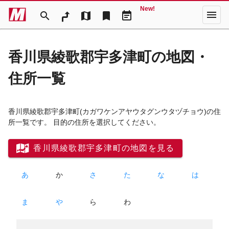
New!
menu
search
map
bookmark
event_note
香川県綾歌郡宇多津町の地図・
住所一覧
香川県綾歌郡宇多津町
(カガワケンアヤウタグンウタヅチョウ)
の住
所一覧です。 目的の住所を選択してください。
香川県綾歌郡宇多津町の地図を見る
あ
か
さ
た
な
は
ま
や
ら
わ