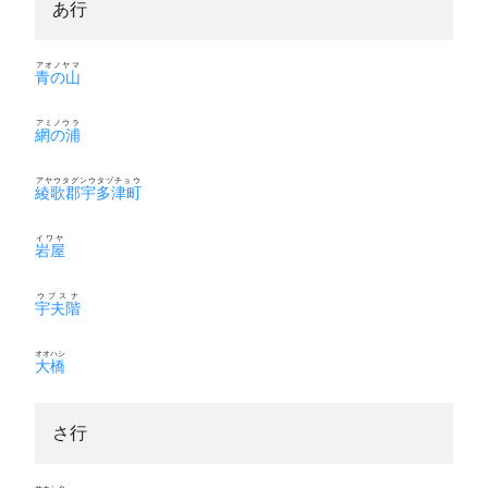
あ行
アオノヤマ
青の山
アミノウラ
網の浦
アヤウタグンウタヅチョウ
綾歌郡宇多津町
イワヤ
岩屋
ウブスナ
宇夫階
オオハシ
大橋
さ行