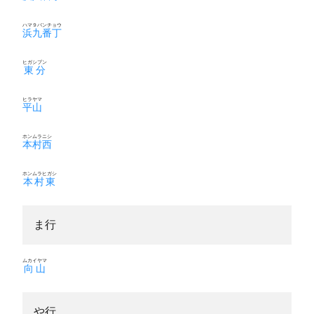
ハマ９バンチョウ
浜九番丁
ヒガシブン
東分
ヒラヤマ
平山
ホンムラニシ
本村西
ホンムラヒガシ
本村東
ま行
ムカイヤマ
向山
や行