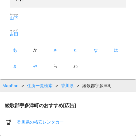
ヤマシタ
山下
ヨシダ
吉田
あ
か
さ
た
な
は
ま
や
ら
わ
MapFan
>
住所一覧検索
>
香川県
>
綾歌郡宇多津町
綾歌郡宇多津町のおすすめ[広告]
香川県の格安レンタカー