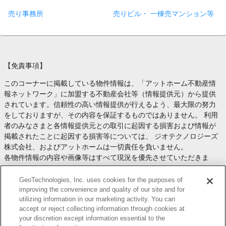
売り事務所
売りビル・ 一棟売マンション等
【免責事項】
このコーナーに掲載している物件情報は、「アットホーム不動産情
報ネットワーク」に加盟する不動産会社等（情報提供元）から提供
されています。信頼性の高い情報提供が行えるよう、最大限の努力
をしておりますが、その内容を保証するものではありません。 利用
者のみなさまと各情報提供元との取引に起因する損害および情報が
掲載されたことに起因する損害等については、 ジオテクノロジーズ
株式会社、およびアットホームは一切責任を負いません。
各物件情報の内容や画像等はすべて現況を優先させていただきま
す。
お取引等（お取引の準備、資金調達等を含みます）の際には、内容
GeoTechnologies, Inc. uses cookies for the purposes of
や契約条件等について、 各情報提供元より十分な説明を受け、ご自
improving the convenience and quality of our site and for
utilizing information in our marketing activity. You can
身でご確認の上、判断してください。
accept or reject collecting information through cookies at
このコーナーへの物件情報のご掲載、その他不動産業務ソリューシ
your discretion except information essential to the
ョン等についての不動産会社様のお問合せは
こちら
からお願いいた