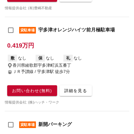
情報提供会社: (有)豊嶋不動産
宇多津オレンジハイツ前月極駐車場
貸駐車場
0.419万円
敷
なし
保
なし
礼
なし
香川県綾歌郡宇多津町浜五番丁
ＪＲ予讃線 / 宇多津駅
徒歩7分
お問い合わせ(無料)
詳細を見る
情報提供会社: (株)ハッチ・ワーク
新開パーキング
貸駐車場