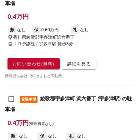
車場
0.4万円
敷
なし
保
0.60万円
礼
なし
香川県綾歌郡宇多津町浜六番丁
ＪＲ予讃線 / 宇多津駅
徒歩3分
お問い合わせ(無料)
詳細を見る
情報提供会社: (株)はまもと不動産
綾歌郡宇多津町 浜六番丁 (宇多津駅) の駐
貸駐車場
車場
0.4万円
(管理費等なし)
敷
なし
保
なし
礼
なし