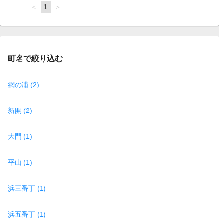
page
You're
1
page
on
page
町名で絞り込む
網の浦 (2)
新開 (2)
大門 (1)
平山 (1)
浜三番丁 (1)
浜五番丁 (1)