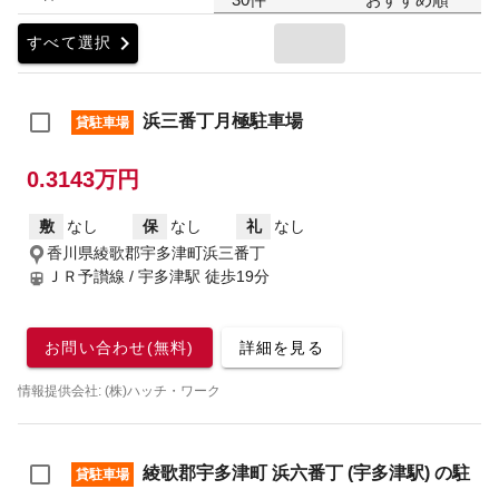
chevron_right
すべて選択
浜三番丁月極駐車場
貸駐車場
0.3143万円
敷
なし
保
なし
礼
なし
香川県綾歌郡宇多津町浜三番丁
ＪＲ予讃線 / 宇多津駅
徒歩19分
お問い合わせ(無料)
詳細を見る
情報提供会社: (株)ハッチ・ワーク
綾歌郡宇多津町 浜六番丁 (宇多津駅) の駐
貸駐車場