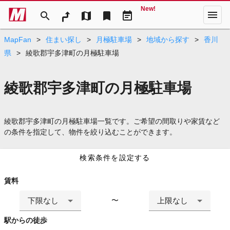
New!
menu
search
map
bookmark
event_note
MapFan
>
住まい探し
>
月極駐車場
>
地域から探す
>
香川
県
>
綾歌郡宇多津町の月極駐車場
綾歌郡宇多津町の月極駐車場
綾歌郡宇多津町の月極駐車場一覧です。ご希望の間取りや家賃など
の条件を指定して、物件を絞り込むことができます。
検索条件を設定する
賃料
下限なし
上限なし
〜
駅からの徒歩