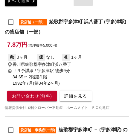
chevron_right
すべて選択
綾歌郡宇多津町 浜八番丁 (宇多津駅)
貸店舗（一部）
の貸店舗（一部）
7.8万円
(管理費等5,000円)
敷
3ヶ月
保
なし
礼
1ヶ月
香川県綾歌郡宇多津町浜八番丁
ＪＲ予讃線 / 宇多津駅
徒歩9分
34.65㎡ 2階建/1階
1992年7月(築34年2ヶ月)
お問い合わせ(無料)
詳細を見る
情報提供会社: (株)クローバー不動産 ホームメイト ＦＣ丸亀店
綾歌郡宇多津町 － (宇多津駅) の
貸店舗・事務所(一部)