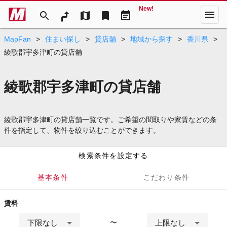
New!
menu
search
map
bookmark
event_note
MapFan
>
住まい探し
>
貸店舗
>
地域から探す
>
香川県
>
綾歌郡宇多津町の貸店舗
綾歌郡宇多津町の貸店舗
綾歌郡宇多津町の貸店舗一覧です。ご希望の間取りや家賃などの条
件を指定して、物件を絞り込むことができます。
検索条件を設定する
基本条件
こだわり条件
賃料
下限なし
上限なし
〜