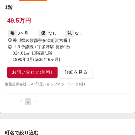
1階
49.5万円
敷
3ヶ月
保
なし
礼
なし
香川県綾歌郡宇多津町浜六番丁
ＪＲ予讃線 / 宇多津駅
徒歩1分
324.81㎡ 10階建/1階
1990年3月(築36年6ヶ月)
お問い合わせ(無料)
詳細を見る
情報提供会社: いい部屋ショップネットワーク(株)
page
You're
1
page
on
page
町名で絞り込む