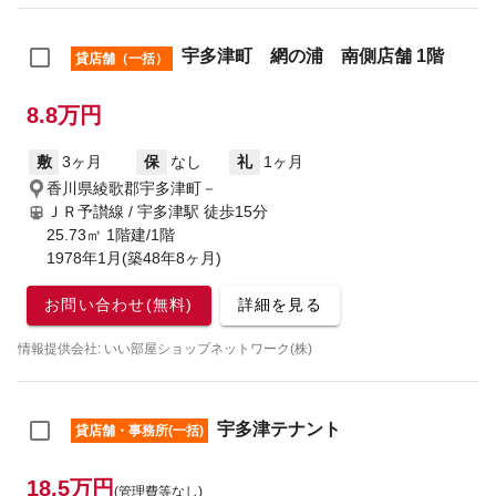
宇多津町 網の浦 南側店舗 1階
貸店舗（一括）
8.8万円
敷
3ヶ月
保
なし
礼
1ヶ月
香川県綾歌郡宇多津町－
ＪＲ予讃線 / 宇多津駅
徒歩15分
25.73㎡ 1階建/1階
1978年1月(築48年8ヶ月)
お問い合わせ(無料)
詳細を見る
情報提供会社: いい部屋ショップネットワーク(株)
宇多津テナント
貸店舗・事務所(一括)
18.5万円
(管理費等なし)