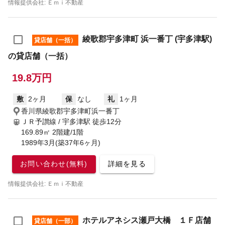
情報提供会社: Ｅｍｉ不動産
綾歌郡宇多津町 浜一番丁 (宇多津駅)
貸店舗（一括）
の貸店舗（一括）
19.8万円
敷
2ヶ月
保
なし
礼
1ヶ月
香川県綾歌郡宇多津町浜一番丁
ＪＲ予讃線 / 宇多津駅
徒歩12分
169.89㎡ 2階建/1階
1989年3月(築37年6ヶ月)
お問い合わせ(無料)
詳細を見る
情報提供会社: Ｅｍｉ不動産
ホテルアネシス瀬戸大橋 １Ｆ店舗
貸店舗（一部）