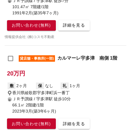
ＪＲ予讃線 / 宇多津駅
徒歩7分
101.47㎡ 7階建/1階
1991年2月(築35年7ヶ月)
お問い合わせ(無料)
詳細を見る
情報提供会社: (株)コスモ不動産
カルマーレ宇多津 南側 1階
貸店舗・事務所(一部)
20万円
敷
2ヶ月
保
なし
礼
1ヶ月
香川県綾歌郡宇多津町浜一番丁
ＪＲ予讃線 / 宇多津駅
徒歩10分
66.1㎡ 2階建/1階
2023年3月(築3年6ヶ月)
お問い合わせ(無料)
詳細を見る