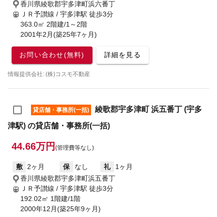
香川県綾歌郡宇多津町浜六番丁
ＪＲ予讃線 / 宇多津駅
徒歩3分
363.0㎡ 2階建/1～2階
2001年2月(築25年7ヶ月)
お問い合わせ(無料)
詳細を見る
情報提供会社: (株)コスモ不動産
綾歌郡宇多津町 浜五番丁 (宇多
貸店舗・事務所(一括)
津駅) の貸店舗・事務所(一括)
44.66万円
(管理費等なし)
敷
2ヶ月
保
なし
礼
1ヶ月
香川県綾歌郡宇多津町浜五番丁
ＪＲ予讃線 / 宇多津駅
徒歩3分
192.02㎡ 1階建/1階
2000年12月(築25年9ヶ月)