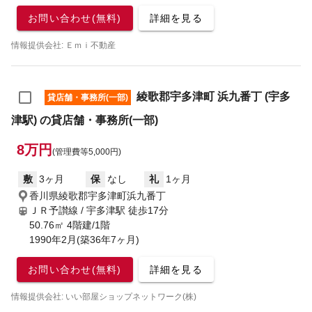
お問い合わせ(無料)
詳細を見る
情報提供会社: Ｅｍｉ不動産
綾歌郡宇多津町 浜九番丁 (宇多
貸店舗・事務所(一部)
津駅) の貸店舗・事務所(一部)
8万円
(管理費等5,000円)
敷
3ヶ月
保
なし
礼
1ヶ月
香川県綾歌郡宇多津町浜九番丁
ＪＲ予讃線 / 宇多津駅
徒歩17分
50.76㎡ 4階建/1階
1990年2月(築36年7ヶ月)
お問い合わせ(無料)
詳細を見る
情報提供会社: いい部屋ショップネットワーク(株)