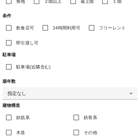
角地
２階以上
最上階
１階
条件
飲食店可
24時間利用可
フリーレント
即引渡し可
駐車場
駐車場(近隣含む)
築年数
指定なし
建物構造
鉄筋系
鉄骨系
木造
その他