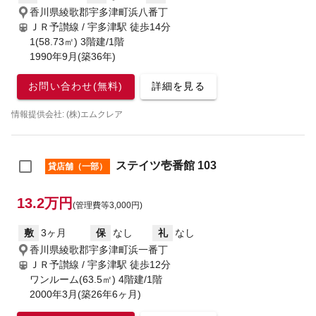
香川県綾歌郡宇多津町浜八番丁
ＪＲ予讃線 / 宇多津駅
徒歩14分
1(58.73㎡) 3階建/1階
1990年9月(築36年)
お問い合わせ(無料)
詳細を見る
情報提供会社: (株)エムクレア
ステイツ壱番館 103
貸店舗（一部）
13.2万円
(管理費等3,000円)
敷
3ヶ月
保
なし
礼
なし
香川県綾歌郡宇多津町浜一番丁
ＪＲ予讃線 / 宇多津駅
徒歩12分
ワンルーム(63.5㎡) 4階建/1階
2000年3月(築26年6ヶ月)