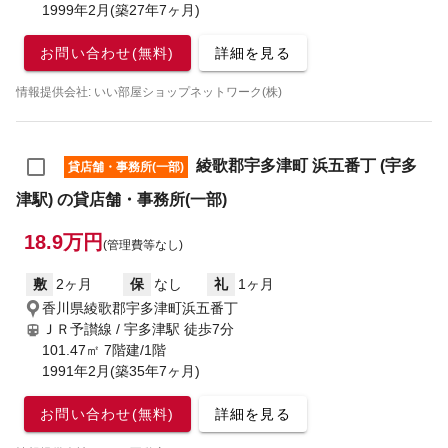
1999年2月(築27年7ヶ月)
お問い合わせ(無料)
詳細を見る
情報提供会社: いい部屋ショップネットワーク(株)
綾歌郡宇多津町 浜五番丁 (宇多
貸店舗・事務所(一部)
津駅) の貸店舗・事務所(一部)
18.9万円
(管理費等なし)
敷
2ヶ月
保
なし
礼
1ヶ月
香川県綾歌郡宇多津町浜五番丁
ＪＲ予讃線 / 宇多津駅
徒歩7分
101.47㎡ 7階建/1階
1991年2月(築35年7ヶ月)
お問い合わせ(無料)
詳細を見る