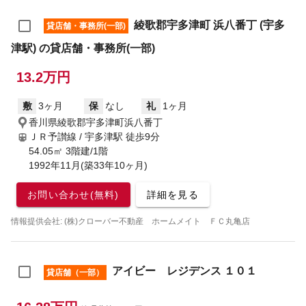
綾歌郡宇多津町 浜八番丁 (宇多
貸店舗・事務所(一部)
津駅) の貸店舗・事務所(一部)
13.2万円
敷
3ヶ月
保
なし
礼
1ヶ月
香川県綾歌郡宇多津町浜八番丁
ＪＲ予讃線 / 宇多津駅
徒歩9分
54.05㎡ 3階建/1階
1992年11月(築33年10ヶ月)
お問い合わせ(無料)
詳細を見る
情報提供会社: (株)クローバー不動産 ホームメイト ＦＣ丸亀店
アイビー レジデンス １０１
貸店舗（一部）