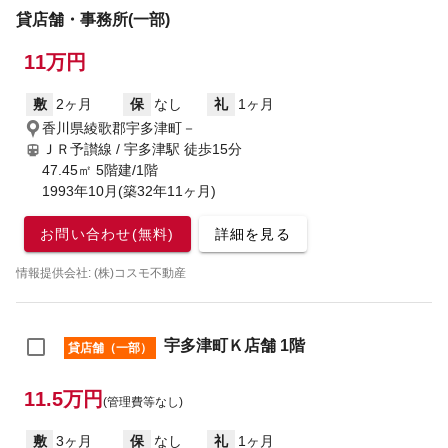
貸店舗・事務所(一部)
11万円
敷
2ヶ月
保
なし
礼
1ヶ月
香川県綾歌郡宇多津町－
ＪＲ予讃線 / 宇多津駅
徒歩15分
47.45㎡ 5階建/1階
1993年10月(築32年11ヶ月)
お問い合わせ(無料)
詳細を見る
情報提供会社: (株)コスモ不動産
宇多津町Ｋ店舗 1階
貸店舗（一部）
11.5万円
(管理費等なし)
敷
3ヶ月
保
なし
礼
1ヶ月