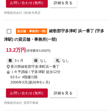
お問い合わせ(無料)
詳細を見る
情報提供会社: (有)鈴木商店
綾歌郡宇多津町 浜一番丁 (宇多
貸店舗・事務所(一部)
津駅) の貸店舗・事務所(一部)
13.2万円
(管理費等3,000円)
敷
3ヶ月
保
なし
礼
なし
香川県綾歌郡宇多津町浜一番丁
ＪＲ予讃線 / 宇多津駅
徒歩12分
63.5㎡ 4階建/1階
2000年3月(築26年6ヶ月)
お問い合わせ(無料)
詳細を見る
情報提供会社: 安部不動産