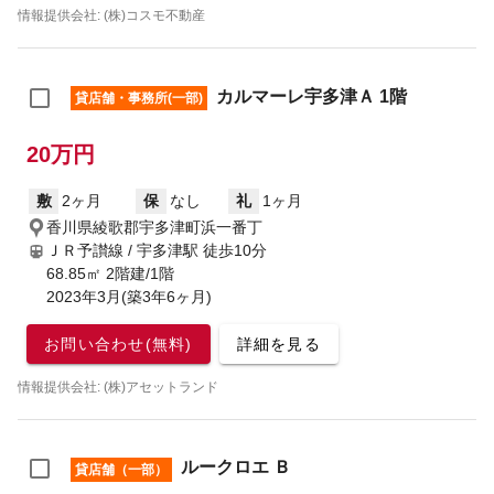
情報提供会社: (株)コスモ不動産
カルマーレ宇多津Ａ 1階
貸店舗・事務所(一部)
20万円
敷
2ヶ月
保
なし
礼
1ヶ月
香川県綾歌郡宇多津町浜一番丁
ＪＲ予讃線 / 宇多津駅
徒歩10分
68.85㎡ 2階建/1階
2023年3月(築3年6ヶ月)
お問い合わせ(無料)
詳細を見る
情報提供会社: (株)アセットランド
ルークロエ Ｂ
貸店舗（一部）