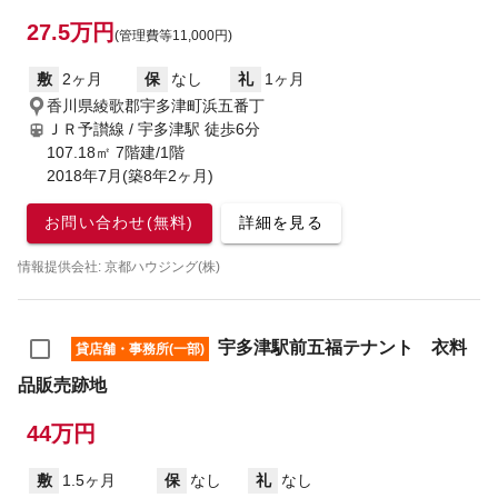
27.5万円
(管理費等11,000円)
敷
2ヶ月
保
なし
礼
1ヶ月
香川県綾歌郡宇多津町浜五番丁
ＪＲ予讃線 / 宇多津駅
徒歩6分
107.18㎡ 7階建/1階
2018年7月(築8年2ヶ月)
お問い合わせ(無料)
詳細を見る
情報提供会社: 京都ハウジング(株)
宇多津駅前五福テナント 衣料
貸店舗・事務所(一部)
品販売跡地
44万円
敷
1.5ヶ月
保
なし
礼
なし