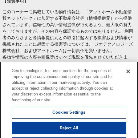
【免責事項】
このコーナーに掲載している物件情報は、「アットホーム不動産情
報ネットワーク」に加盟する不動産会社等（情報提供元）から提供
されています。信頼性の高い情報提供が行えるよう、最大限の努力
をしておりますが、その内容を保証するものではありません。 利用
者のみなさまと各情報提供元との取引に起因する損害および情報が
掲載されたことに起因する損害等については、 ジオテクノロジーズ
株式会社、およびアットホームは一切責任を負いません。
各物件情報の内容や画像等はすべて現況を優先させていただきま
す。
お取引等（お取引の準備、資金調達等を含みます）の際には、内容
GeoTechnologies, Inc. uses cookies for the purposes of
や契約条件等について、 各情報提供元より十分な説明を受け、ご自
improving the convenience and quality of our site and for
utilizing information in our marketing activity. You can
身でご確認の上、判断してください。
accept or reject collecting information through cookies at
このコーナーへの物件情報のご掲載、その他不動産業務ソリューシ
your discretion except information essential to the
ョン等についての不動産会社様のお問合せは
こちら
からお願いいた
functioning of our site.
します。
Cookies Settings
Reject All
Copyright(c) At Home Co.,Ltd. このサイトに掲載している情報の無断転載を禁止します。著作権
はアットホーム（株）またはその情報提供者に帰属します。