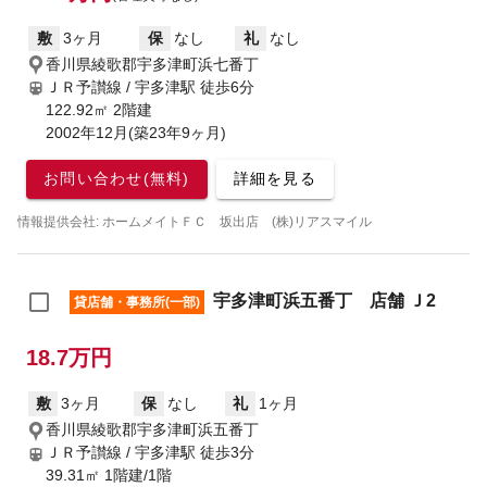
敷
3ヶ月
保
なし
礼
なし
香川県綾歌郡宇多津町浜七番丁
ＪＲ予讃線 / 宇多津駅
徒歩6分
122.92㎡ 2階建
2002年12月(築23年9ヶ月)
お問い合わせ(無料)
詳細を見る
情報提供会社: ホームメイトＦＣ 坂出店 (株)リアスマイル
宇多津町浜五番丁 店舗 Ｊ2
貸店舗・事務所(一部)
18.7万円
敷
3ヶ月
保
なし
礼
1ヶ月
香川県綾歌郡宇多津町浜五番丁
ＪＲ予讃線 / 宇多津駅
徒歩3分
39.31㎡ 1階建/1階