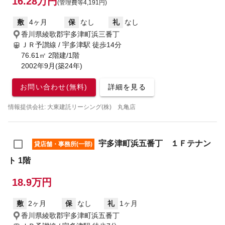
16.28万円
(管理費等4,191円)
敷
4ヶ月
保
なし
礼
なし
香川県綾歌郡宇多津町浜三番丁
ＪＲ予讃線 / 宇多津駅
徒歩14分
76.61㎡ 2階建/1階
2002年9月(築24年)
お問い合わせ(無料)
詳細を見る
情報提供会社: 大東建託リーシング(株) 丸亀店
宇多津町浜五番丁 １Ｆテナン
貸店舗・事務所(一部)
ト 1階
18.9万円
敷
2ヶ月
保
なし
礼
1ヶ月
香川県綾歌郡宇多津町浜五番丁