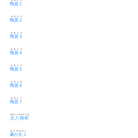
カモイ１
鴨居１
カモイ２
鴨居２
カモイ３
鴨居３
カモイ４
鴨居４
カモイ５
鴨居５
カモイ６
鴨居６
カモイ７
鴨居７
キタハッサクチョウ
北八朔町
キリガオカ１
霧が丘１