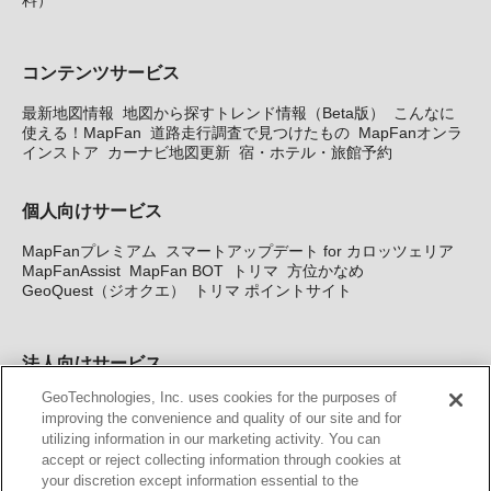
コンテンツサービス
最新地図情報
地図から探すトレンド情報（Beta版）
こんなに
使える！MapFan
道路走行調査で見つけたもの
MapFanオンラ
インストア
カーナビ地図更新
宿・ホテル・旅館予約
個人向けサービス
MapFanプレミアム
スマートアップデート for カロッツェリア
MapFanAssist
MapFan BOT
トリマ
方位かなめ
GeoQuest（ジオクエ）
トリマ ポイントサイト
法人向けサービス
GeoTechnologies, Inc. uses cookies for the purposes of
法人向け地図・位置情報サービス
WEBサイト・システム向け地
improving the convenience and quality of our site and for
図API
Windows PC向け地図開発キット
MapFan DB
住所確認
utilizing information in our marketing activity. You can
サービス
MAP WORLD+
トリマ広告
Geo-Research
スグロ
accept or reject collecting information through cookies at
ジ
your discretion except information essential to the