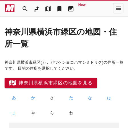
New!
menu
search
map
bookmark
event_note
神奈川県横浜市緑区の地図・住
所一覧
神奈川県横浜市緑区
(カナガワケンヨコハマシミドリク)
の住所一覧
です。 目的の住所を選択してください。
神奈川県横浜市緑区の地図を見る
あ
か
さ
た
な
は
ま
や
ら
わ