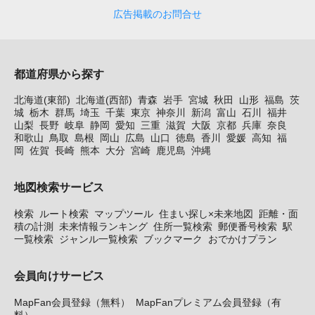
広告掲載のお問合せ
都道府県から探す
北海道(東部)
北海道(西部)
青森
岩手
宮城
秋田
山形
福島
茨
城
栃木
群馬
埼玉
千葉
東京
神奈川
新潟
富山
石川
福井
山梨
長野
岐阜
静岡
愛知
三重
滋賀
大阪
京都
兵庫
奈良
和歌山
鳥取
島根
岡山
広島
山口
徳島
香川
愛媛
高知
福
岡
佐賀
長崎
熊本
大分
宮崎
鹿児島
沖縄
地図検索サービス
検索
ルート検索
マップツール
住まい探し×未来地図
距離・面
積の計測
未来情報ランキング
住所一覧検索
郵便番号検索
駅
一覧検索
ジャンル一覧検索
ブックマーク
おでかけプラン
会員向けサービス
MapFan会員登録（無料）
MapFanプレミアム会員登録（有
料）