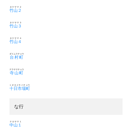
タケヤマ２
竹山２
タケヤマ３
竹山３
タケヤマ４
竹山４
ダイムラチョウ
台村町
テラヤマチョウ
寺山町
トオカイチバチョウ
十日市場町
な行
ナカヤマ１
中山１