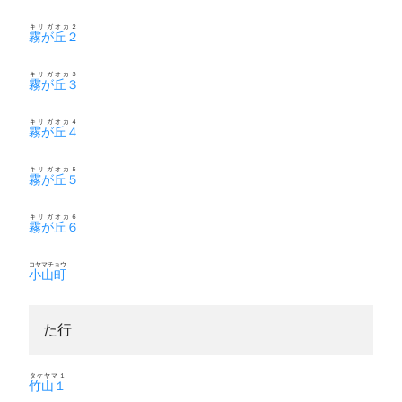
キリガオカ２
霧が丘２
キリガオカ３
霧が丘３
キリガオカ４
霧が丘４
キリガオカ５
霧が丘５
キリガオカ６
霧が丘６
コヤマチョウ
小山町
た行
タケヤマ１
竹山１