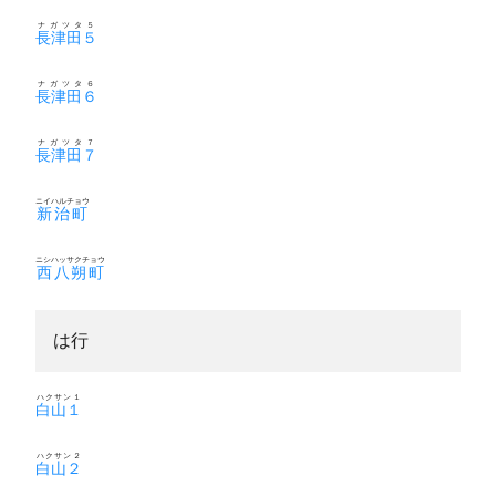
ナガツタ５
長津田５
ナガツタ６
長津田６
ナガツタ７
長津田７
ニイハルチョウ
新治町
ニシハッサクチョウ
西八朔町
は行
ハクサン１
白山１
ハクサン２
白山２