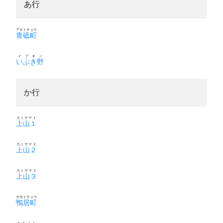
あ行
アオトチョウ
青砥町
イブキノ
いぶき野
か行
カミヤマ１
上山１
カミヤマ２
上山２
カミヤマ３
上山３
カモイチョウ
鴨居町