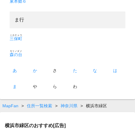
東本郷６
ま行
ミホチョウ
三保町
モリノダイ
森の台
あ
か
さ
た
な
は
ま
や
ら
わ
MapFan
>
住所一覧検索
>
神奈川県
>
横浜市緑区
横浜市緑区のおすすめ[広告]