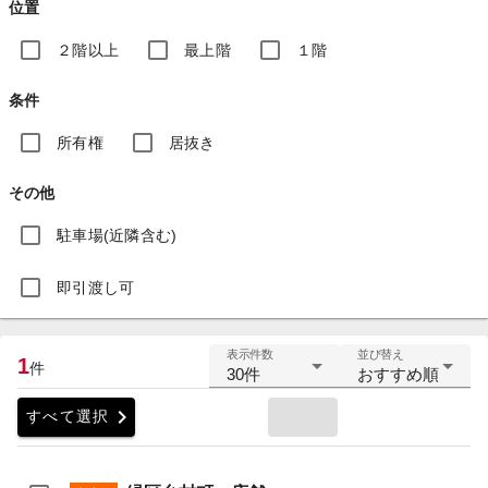
位置
２階以上
最上階
１階
条件
所有権
居抜き
その他
駐車場(近隣含む)
即引渡し可
表示件数
並び替え
1
件
30件
おすすめ順
chevron_right
すべて選択