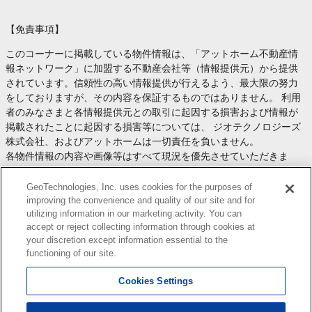
【免責事項】
このコーナーに掲載している物件情報は、「アットホーム不動産情
報ネットワーク」に加盟する不動産会社等（情報提供元）から提供
されています。信頼性の高い情報提供が行えるよう、最大限の努力
をしておりますが、その内容を保証するものではありません。 利用
者のみなさまと各情報提供元との取引に起因する損害および情報が
掲載されたことに起因する損害等については、 ジオテクノロジーズ
株式会社、およびアットホームは一切責任を負いません。
各物件情報の内容や画像等はすべて現況を優先させていただきま
す。
お取引等（お取引の準備、資金調達等を含みます）の際には、内容
GeoTechnologies, Inc. uses cookies for the purposes of
や契約条件等について、 各情報提供元より十分な説明を受け、ご自
improving the convenience and quality of our site and for
utilizing information in our marketing activity. You can
身でご確認の上、判断してください。
accept or reject collecting information through cookies at
このコーナーへの物件情報のご掲載、その他不動産業務ソリューシ
your discretion except information essential to the
ョン等についての不動産会社様のお問合せは
こちら
からお願いいた
functioning of our site.
します。
Cookies Settings