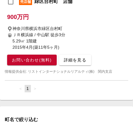
緑区台村町 店舗
売店舗
900万円
神奈川県横浜市緑区台村町
ＪＲ横浜線 / 中山駅
徒歩3分
5.29㎡ 1階建
2015年4月(築11年5ヶ月)
お問い合わせ(無料)
詳細を見る
情報提供会社: リストインターナショナルリアルティ(株) 関内支店
page
You're
1
page
on
page
町名で絞り込む