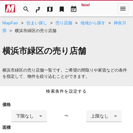
New!
menu
search
map
bookmark
event_note
MapFan
>
住まい探し
>
売り店舗
>
地域から探す
>
神奈川
県
>
横浜市緑区の売り店舗
横浜市緑区の売り店舗
横浜市緑区の売り店舗一覧です。ご希望の間取りや家賃などの条件
を指定して、物件を絞り込むことができます。
検索条件を設定する
価格
下限なし
上限なし
〜
面積