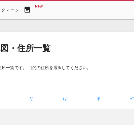
New!
event_note
ックマーク
地図・住所一覧
住所一覧です。 目的の住所を選択してください。
た
な
は
ま