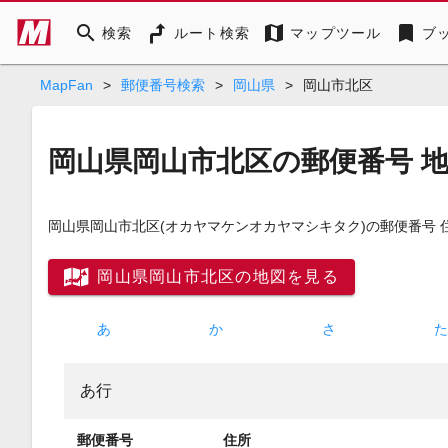
search
map
bookmark
検索
ルート検索
マップツール
ブ
MapFan
>
郵便番号検索
>
岡山県
>
岡山市北区
岡山県岡山市北区の郵便番号 
岡山県岡山市北区
(オカヤマケンオカヤマシキタク)
の郵便番号 
岡山県岡山市北区の地図を見る
あ
か
さ
あ行
郵便番号
住所