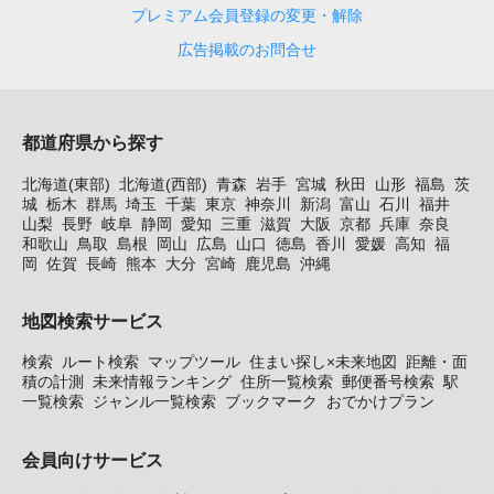
プレミアム会員登録の変更・解除
広告掲載のお問合せ
都道府県から探す
北海道(東部)
北海道(西部)
青森
岩手
宮城
秋田
山形
福島
茨
城
栃木
群馬
埼玉
千葉
東京
神奈川
新潟
富山
石川
福井
山梨
長野
岐阜
静岡
愛知
三重
滋賀
大阪
京都
兵庫
奈良
和歌山
鳥取
島根
岡山
広島
山口
徳島
香川
愛媛
高知
福
岡
佐賀
長崎
熊本
大分
宮崎
鹿児島
沖縄
地図検索サービス
検索
ルート検索
マップツール
住まい探し×未来地図
距離・面
積の計測
未来情報ランキング
住所一覧検索
郵便番号検索
駅
一覧検索
ジャンル一覧検索
ブックマーク
おでかけプラン
会員向けサービス