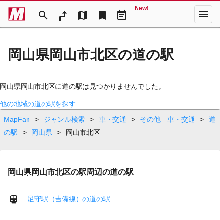
New!
menu
search
map
bookmark
event_note
岡山県岡山市北区の道の駅
岡山県岡山市北区に道の駅は見つかりませんでした。
他の地域の道の駅を探す
MapFan
>
ジャンル検索
>
車・交通
>
その他 車・交通
>
道
の駅
>
岡山県
>
岡山市北区
岡山県岡山市北区の駅周辺の道の駅
足守駅（吉備線）の道の駅