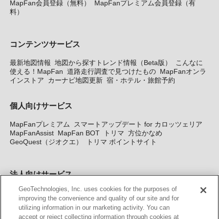
MapFan会員登録（無料）
MapFanプレミアム会員登録（有
料）
コンテンツサービス
最新地図情報
地図から探すトレンド情報（Beta版）
こんなに
使える！MapFan
道路走行調査で見つけたもの
MapFanオンラ
インストア
カーナビ地図更新
宿・ホテル・旅館予約
個人向けサービス
MapFanプレミアム
スマートアップデート for カロッツェリア
MapFanAssist
MapFan BOT
トリマ
方位かなめ
GeoQuest（ジオクエ）
トリマ ポイントサイト
法人向けサービス
GeoTechnologies, Inc. uses cookies for the purposes of
法人向け地図・位置情報サービス
WEBサイト・システム向け地
improving the convenience and quality of our site and for
図API
Windows PC向け地図開発キット
MapFan DB
住所確認
utilizing information in our marketing activity. You can
サービス
MAP WORLD+
トリマ広告
Geo-Research
スグロ
accept or reject collecting information through cookies at
ジ