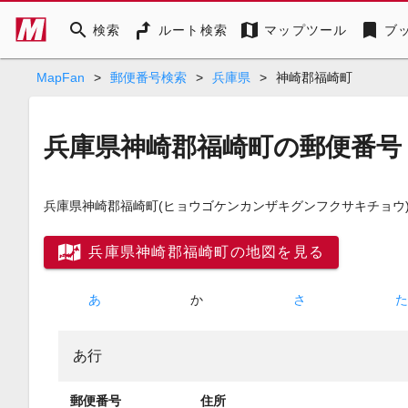
search
map
bookmark
検索
ルート検索
マップツール
ブ
MapFan
>
郵便番号検索
>
兵庫県
>
神崎郡福崎町
兵庫県神崎郡福崎町の郵便番号
兵庫県神崎郡福崎町
(ヒョウゴケンカンザキグンフクサキチョウ
兵庫県神崎郡福崎町の地図を見る
あ
か
さ
あ行
郵便番号
住所