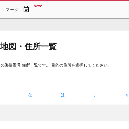
New!
event_note
ックマーク
 地図・住所一覧
)
の郵便番号 住所一覧です。 目的の住所を選択してください。
た
な
は
ま