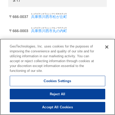
ヒョウゴケンカワニシシマツガオカチョウ
〒666-0037
兵庫県川西市松が丘町
ヒョウゴケンカワニシシマルノウチチョウ
〒666-0003
兵庫県川西市丸の内町
ヒョウゴケンカワニシシマルヤマダイ１
〒666-0152
兵庫県川西市丸山台１
GeoTechnologies, Inc. uses cookies for the purposes of
improving the convenience and quality of our site and for
utilizing information in our marketing activity. You can
ヒョウゴケンカワニシシマルヤマダイ２
〒666-0152
兵庫県川西市丸山台２
accept or reject collecting information through cookies at
your discretion except information essential to the
functioning of our site.
ヒョウゴケンカワニシシマルヤマダイ３
〒666-0152
兵庫県川西市丸山台３
Cookies Settings
ヒョウゴケンカワニシシマンガンジチョウ
〒665-0891
兵庫県川西市満願寺町
Reject All
ヒョウゴケンカワニシシミソノチョウ
〒666-0013
兵庫県川西市美園町
Accept All Cookies
ヒョウゴケンカワニシシミドリガオカ１