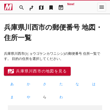
New!
menu
search
map
bookmark
event_note
兵庫県川西市の郵便番号 地図・
住所一覧
兵庫県川西市
(ヒョウゴケンカワニシシ)
の郵便番号 住所一覧で
す。 目的の住所を選択してください。
兵庫県川西市の地図を見る
あ
か
さ
た
な
は
ま
や
ら
わ