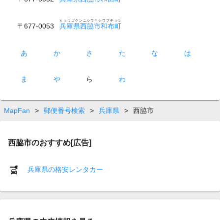
ヒョウゴケンニシワキシワブチョウ
〒677-0053
兵庫県西脇市和布町
あ
か
さ
た
な
は
ま
や
ら
わ
MapFan
>
郵便番号検索
>
兵庫県
>
西脇市
西脇市のおすすめ[広告]
兵庫県の格安レンタカー