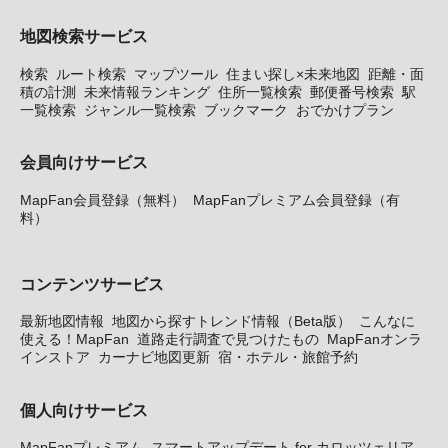
地図検索サービス
検索
ルート検索
マップツール
住まい探し×未来地図
距離・面
積の計測
未来情報ランキング
住所一覧検索
郵便番号検索
駅
一覧検索
ジャンル一覧検索
ブックマーク
おでかけプラン
会員向けサービス
MapFan会員登録（無料）
MapFanプレミアム会員登録（有
料）
コンテンツサービス
最新地図情報
地図から探すトレンド情報（Beta版）
こんなに
使える！MapFan
道路走行調査で見つけたもの
MapFanオンラ
インストア
カーナビ地図更新
宿・ホテル・旅館予約
個人向けサービス
MapFanプレミアム
スマートアップデート for カロッツェリア