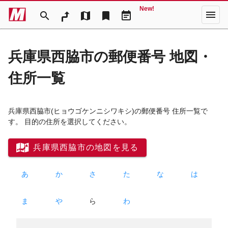
New!
menu
search
map
bookmark
event_note
兵庫県西脇市の郵便番号 地図・
住所一覧
兵庫県西脇市
(ヒョウゴケンニシワキシ)
の郵便番号 住所一覧で
す。 目的の住所を選択してください。
兵庫県西脇市の地図を見る
あ
か
さ
た
な
は
ま
や
ら
わ