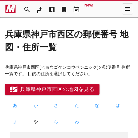
New!
menu
search
map
bookmark
event_note
兵庫県神戸市西区の郵便番号 地
図・住所一覧
兵庫県神戸市西区
(ヒョウゴケンコウベシニシク)
の郵便番号 住所
一覧です。 目的の住所を選択してください。
兵庫県神戸市西区の地図を見る
あ
か
さ
た
な
は
ま
や
ら
わ