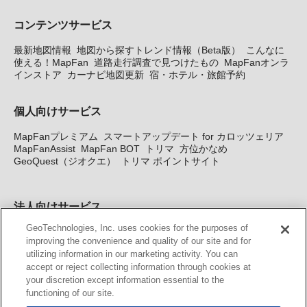
コンテンツサービス
最新地図情報
地図から探すトレンド情報（Beta版）
こんなに
使える！MapFan
道路走行調査で見つけたもの
MapFanオンラ
インストア
カーナビ地図更新
宿・ホテル・旅館予約
個人向けサービス
MapFanプレミアム
スマートアップデート for カロッツェリア
MapFanAssist
MapFan BOT
トリマ
方位かなめ
GeoQuest（ジオクエ）
トリマ ポイントサイト
法人向けサービス
GeoTechnologies, Inc. uses cookies for the purposes of
法人向け地図・位置情報サービス
WEBサイト・システム向け地
improving the convenience and quality of our site and for
図API
Windows PC向け地図開発キット
MapFan DB
住所確認
utilizing information in our marketing activity. You can
サービス
MAP WORLD+
トリマ広告
Geo-Research
スグロ
accept or reject collecting information through cookies at
ジ
your discretion except information essential to the
functioning of our site.
カーナビ地図更新サービス