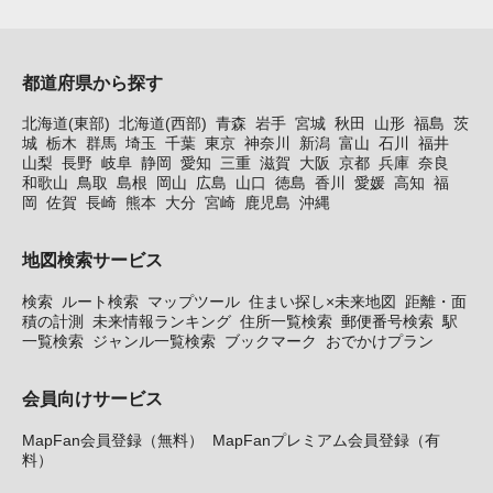
都道府県から探す
北海道(東部)
北海道(西部)
青森
岩手
宮城
秋田
山形
福島
茨
城
栃木
群馬
埼玉
千葉
東京
神奈川
新潟
富山
石川
福井
山梨
長野
岐阜
静岡
愛知
三重
滋賀
大阪
京都
兵庫
奈良
和歌山
鳥取
島根
岡山
広島
山口
徳島
香川
愛媛
高知
福
岡
佐賀
長崎
熊本
大分
宮崎
鹿児島
沖縄
地図検索サービス
検索
ルート検索
マップツール
住まい探し×未来地図
距離・面
積の計測
未来情報ランキング
住所一覧検索
郵便番号検索
駅
一覧検索
ジャンル一覧検索
ブックマーク
おでかけプラン
会員向けサービス
MapFan会員登録（無料）
MapFanプレミアム会員登録（有
料）