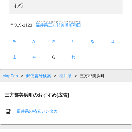
わ行
フクイケンミカタグンミハマチョウワダ
〒919-1121
福井県三方郡美浜町和田
あ
か
さ
た
な
は
ま
や
ら
わ
MapFan
>
郵便番号検索
>
福井県
>
三方郡美浜町
三方郡美浜町のおすすめ[広告]
福井県の格安レンタカー