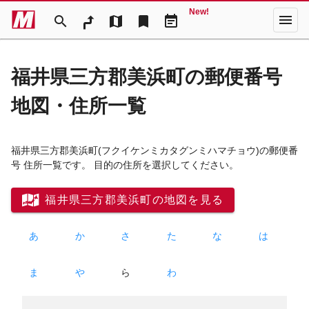
New!
menu
search
map
bookmark
event_note
福井県三方郡美浜町の郵便番号
地図・住所一覧
福井県三方郡美浜町
(フクイケンミカタグンミハマチョウ)
の郵便番
号 住所一覧です。 目的の住所を選択してください。
福井県三方郡美浜町の地図を見る
あ
か
さ
た
な
は
ま
や
ら
わ