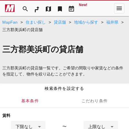
New!
menu
search
map
bookmark
event_note
MapFan
>
住まい探し
>
貸店舗
>
地域から探す
>
福井県
>
三方郡美浜町の貸店舗
三方郡美浜町の貸店舗
三方郡美浜町の貸店舗一覧です。ご希望の間取りや家賃などの条件
を指定して、物件を絞り込むことができます。
検索条件を設定する
基本条件
こだわり条件
賃料
下限なし
上限なし
〜