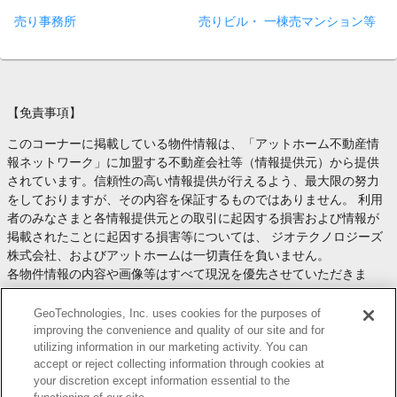
売り事務所
売りビル・ 一棟売マンション等
【免責事項】
このコーナーに掲載している物件情報は、「アットホーム不動産情
報ネットワーク」に加盟する不動産会社等（情報提供元）から提供
されています。信頼性の高い情報提供が行えるよう、最大限の努力
をしておりますが、その内容を保証するものではありません。 利用
者のみなさまと各情報提供元との取引に起因する損害および情報が
掲載されたことに起因する損害等については、 ジオテクノロジーズ
株式会社、およびアットホームは一切責任を負いません。
各物件情報の内容や画像等はすべて現況を優先させていただきま
す。
お取引等（お取引の準備、資金調達等を含みます）の際には、内容
GeoTechnologies, Inc. uses cookies for the purposes of
や契約条件等について、 各情報提供元より十分な説明を受け、ご自
improving the convenience and quality of our site and for
utilizing information in our marketing activity. You can
身でご確認の上、判断してください。
accept or reject collecting information through cookies at
このコーナーへの物件情報のご掲載、その他不動産業務ソリューシ
your discretion except information essential to the
ョン等についての不動産会社様のお問合せは
こちら
からお願いいた