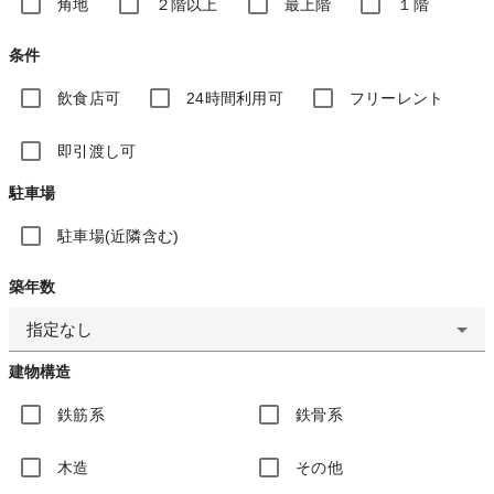
角地
２階以上
最上階
１階
条件
飲食店可
24時間利用可
フリーレント
即引渡し可
駐車場
駐車場(近隣含む)
築年数
指定なし
建物構造
鉄筋系
鉄骨系
木造
その他