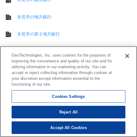
氷見市の地方銀行
氷見市の第２地方銀行
氷見市のその他 銀行
GeoTechnologies, Inc. uses cookies for the purposes of
improving the convenience and quality of our site and for
utilizing information in our marketing activity. You can
氷見市のその他 金融機関
accept or reject collecting information through cookies at
your discretion except information essential to the
functioning of our site.
氷見市の公共施設
Cookies Settings
氷見市の交番
Reject All
氷見市の図書館
Accept All Cookies
氷見市の保育施設