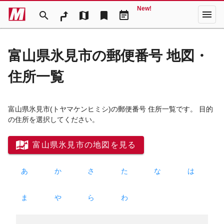
New!
menu
search
map
bookmark
event_note
富山県氷見市の郵便番号 地図・
住所一覧
富山県氷見市
(トヤマケンヒミシ)
の郵便番号 住所一覧です。 目的
の住所を選択してください。
富山県氷見市の地図を見る
あ
か
さ
た
な
は
ま
や
ら
わ