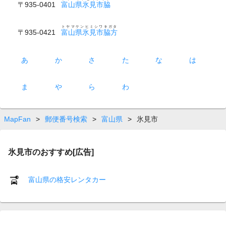
〒935-0401
富山県氷見市脇
トヤマケンヒミシワキガタ
〒935-0421
富山県氷見市脇方
あ
か
さ
た
な
は
ま
や
ら
わ
MapFan
>
郵便番号検索
>
富山県
>
氷見市
氷見市のおすすめ[広告]
富山県の格安レンタカー