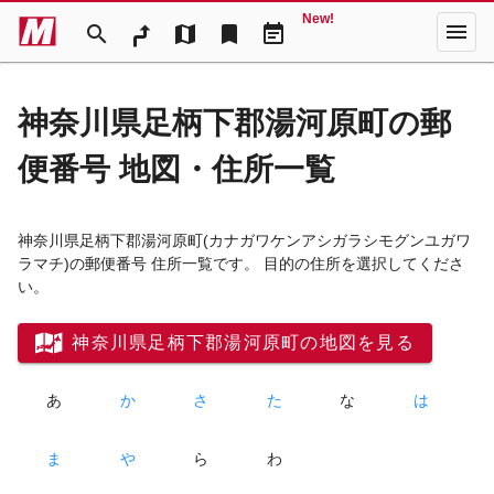
New!
menu
search
map
bookmark
event_note
神奈川県足柄下郡湯河原町の郵
便番号 地図・住所一覧
神奈川県足柄下郡湯河原町
(カナガワケンアシガラシモグンユガワ
ラマチ)
の郵便番号 住所一覧です。 目的の住所を選択してくださ
い。
神奈川県足柄下郡湯河原町の地図を見る
あ
か
さ
た
な
は
ま
や
ら
わ