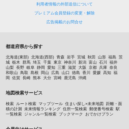
利用者情報の外部送信について
プレミアム会員登録の変更・解除
広告掲載のお問合せ
都道府県から探す
北海道(東部)
北海道(西部)
青森
岩手
宮城
秋田
山形
福島
茨
城
栃木
群馬
埼玉
千葉
東京
神奈川
新潟
富山
石川
福井
山梨
長野
岐阜
静岡
愛知
三重
滋賀
大阪
京都
兵庫
奈良
和歌山
鳥取
島根
岡山
広島
山口
徳島
香川
愛媛
高知
福
岡
佐賀
長崎
熊本
大分
宮崎
鹿児島
沖縄
地図検索サービス
検索
ルート検索
マップツール
住まい探し×未来地図
距離・面
積の計測
未来情報ランキング
住所一覧検索
郵便番号検索
駅
一覧検索
ジャンル一覧検索
ブックマーク
おでかけプラン