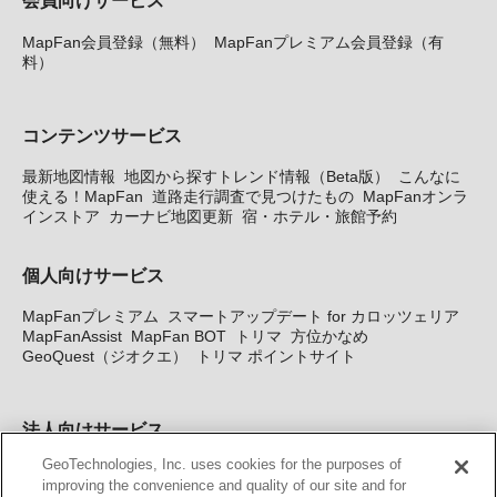
会員向けサービス
MapFan会員登録（無料）
MapFanプレミアム会員登録（有
料）
コンテンツサービス
最新地図情報
地図から探すトレンド情報（Beta版）
こんなに
使える！MapFan
道路走行調査で見つけたもの
MapFanオンラ
インストア
カーナビ地図更新
宿・ホテル・旅館予約
個人向けサービス
MapFanプレミアム
スマートアップデート for カロッツェリア
MapFanAssist
MapFan BOT
トリマ
方位かなめ
GeoQuest（ジオクエ）
トリマ ポイントサイト
法人向けサービス
GeoTechnologies, Inc. uses cookies for the purposes of
法人向け地図・位置情報サービス
WEBサイト・システム向け地
improving the convenience and quality of our site and for
図API
Windows PC向け地図開発キット
MapFan DB
住所確認