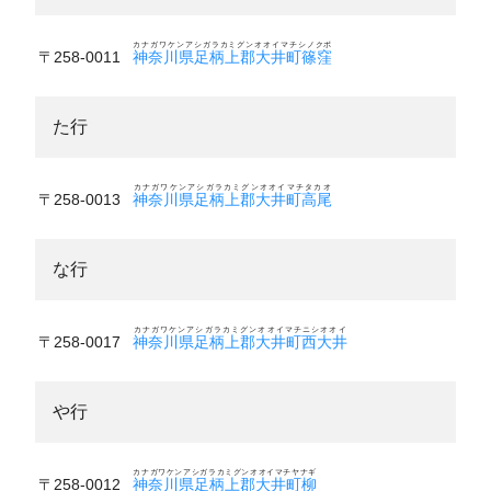
カナガワケンアシガラカミグンオオイマチシノクボ
〒258-0011
神奈川県足柄上郡大井町篠窪
た行
カナガワケンアシガラカミグンオオイマチタカオ
〒258-0013
神奈川県足柄上郡大井町高尾
な行
カナガワケンアシガラカミグンオオイマチニシオオイ
〒258-0017
神奈川県足柄上郡大井町西大井
や行
カナガワケンアシガラカミグンオオイマチヤナギ
〒258-0012
神奈川県足柄上郡大井町柳