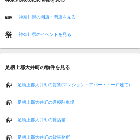
神奈川県の開店・閉店を見る
神奈川県のイベントを見る
足柄上郡大井町の物件を見る
足柄上郡大井町の賃貸(マンション・アパート・一戸建て)
足柄上郡大井町の月極駐車場
足柄上郡大井町の貸店舗
足柄上郡大井町の貸事務所