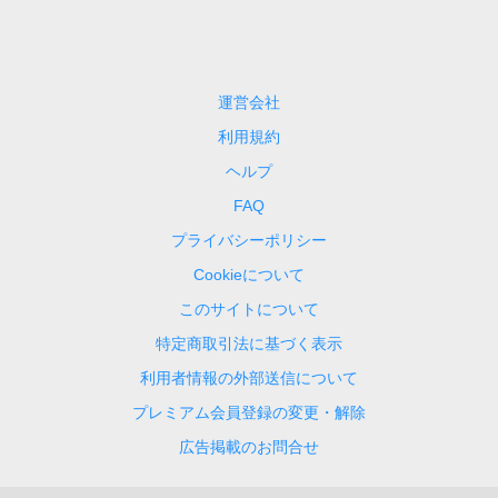
運営会社
利用規約
ヘルプ
FAQ
プライバシーポリシー
Cookieについて
このサイトについて
特定商取引法に基づく表示
利用者情報の外部送信について
プレミアム会員登録の変更・解除
広告掲載のお問合せ