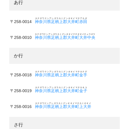
あ行
カナガワケンアシガラカミグンオオイマチアカダ
〒258-0014
神奈川県足柄上郡大井町赤田
カナガワケンアシガラカミグンオオイマチオオイチュウオウ
〒258-0010
神奈川県足柄上郡大井町大井中央
か行
カナガワケンアシガラカミグンオオイマチカナデ
〒258-0018
神奈川県足柄上郡大井町金手
カナガワケンアシガラカミグンオオイマチカネコ
〒258-0019
神奈川県足柄上郡大井町金子
カナガワケンアシガラカミグンオオイマチカミオオイ
〒258-0016
神奈川県足柄上郡大井町上大井
さ行