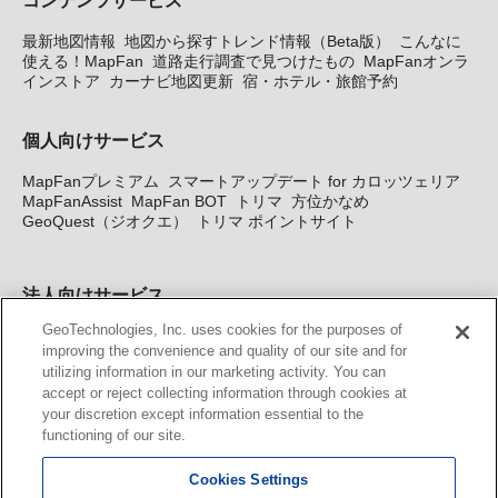
最新地図情報
地図から探すトレンド情報（Beta版）
こんなに
使える！MapFan
道路走行調査で見つけたもの
MapFanオンラ
インストア
カーナビ地図更新
宿・ホテル・旅館予約
個人向けサービス
MapFanプレミアム
スマートアップデート for カロッツェリア
MapFanAssist
MapFan BOT
トリマ
方位かなめ
GeoQuest（ジオクエ）
トリマ ポイントサイト
法人向けサービス
GeoTechnologies, Inc. uses cookies for the purposes of
法人向け地図・位置情報サービス
WEBサイト・システム向け地
improving the convenience and quality of our site and for
図API
Windows PC向け地図開発キット
MapFan DB
住所確認
utilizing information in our marketing activity. You can
サービス
MAP WORLD+
トリマ広告
Geo-Research
スグロ
accept or reject collecting information through cookies at
ジ
your discretion except information essential to the
functioning of our site.
カーナビ地図更新サービス
Cookies Settings
MapFan スマートメンバーズ
カロッツェリア地図割プラス