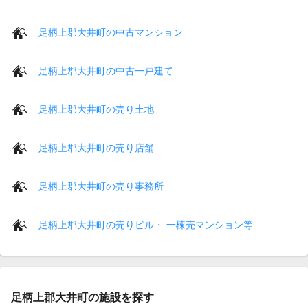
足柄上郡大井町の中古マンション
足柄上郡大井町の中古一戸建て
足柄上郡大井町の売り土地
足柄上郡大井町の売り店舗
足柄上郡大井町の売り事務所
足柄上郡大井町の売りビル・ 一棟売マンション等
足柄上郡大井町の施設を探す