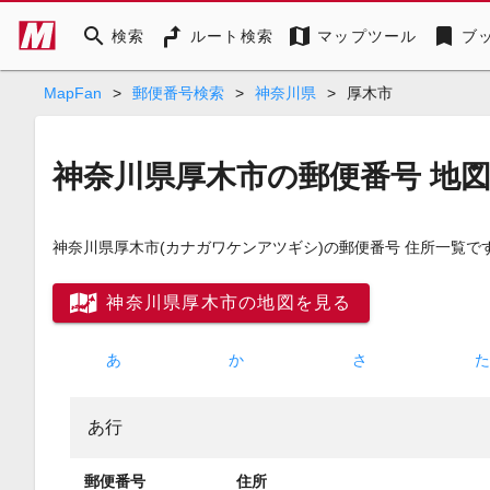
search
map
bookmark
検索
ルート検索
マップツール
ブ
MapFan
>
郵便番号検索
>
神奈川県
>
厚木市
神奈川県厚木市の郵便番号 地
神奈川県厚木市
(カナガワケンアツギシ)
の郵便番号 住所一覧で
神奈川県厚木市の地図を見る
あ
か
さ
あ行
郵便番号
住所