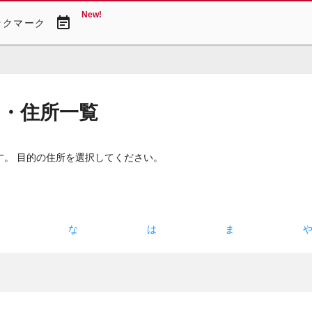
New!
event_note
ックマーク
図・住所一覧
す。 目的の住所を選択してください。
た
な
は
ま