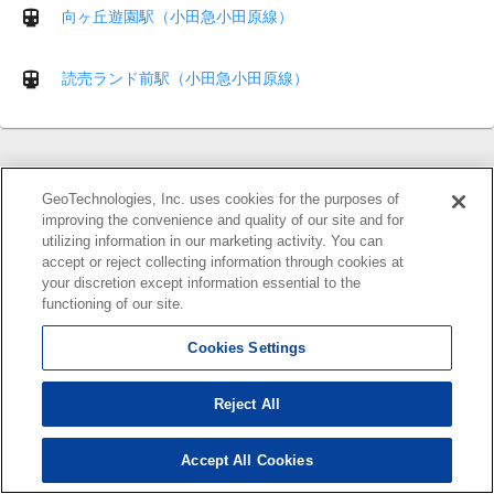
向ヶ丘遊園駅（小田急小田原線）
読売ランド前駅（小田急小田原線）
GeoTechnologies, Inc. uses cookies for the purposes of
improving the convenience and quality of our site and for
utilizing information in our marketing activity. You can
accept or reject collecting information through cookies at
運営会社
your discretion except information essential to the
利用規約
functioning of our site.
ヘルプ
Cookies Settings
FAQ
Reject All
プライバシーポリシー
Cookieについて
Accept All Cookies
このサイトについて