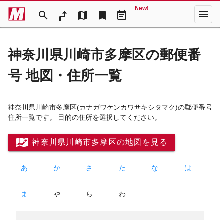
New!
menu
search
map
bookmark
event_note
神奈川県川崎市多摩区の郵便番
号 地図・住所一覧
神奈川県川崎市多摩区
(カナガワケンカワサキシタマク)
の郵便番号
住所一覧です。 目的の住所を選択してください。
神奈川県川崎市多摩区の地図を見る
あ
か
さ
た
な
は
ま
や
ら
わ