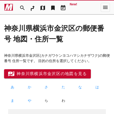
New!
menu
search
map
bookmark
event_note
神奈川県横浜市金沢区の郵便番
号 地図・住所一覧
神奈川県横浜市金沢区
(カナガワケンヨコハマシカナザワク)
の郵便
番号 住所一覧です。 目的の住所を選択してください。
神奈川県横浜市金沢区の地図を見る
あ
か
さ
た
な
は
ま
や
ら
わ