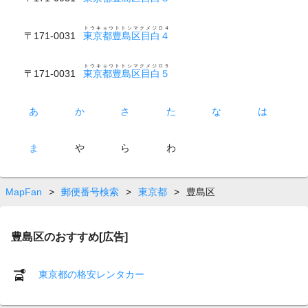
トウキョウトトシマクメジロ４
〒171-0031
東京都豊島区目白４
トウキョウトトシマクメジロ５
〒171-0031
東京都豊島区目白５
あ
か
さ
た
な
は
ま
や
ら
わ
MapFan
>
郵便番号検索
>
東京都
>
豊島区
豊島区のおすすめ[広告]
東京都の格安レンタカー