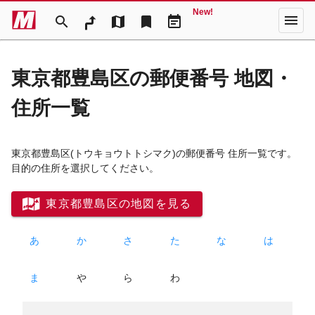
New!
menu
search
map
bookmark
event_note
東京都豊島区の郵便番号 地図・
住所一覧
東京都豊島区
(トウキョウトトシマク)
の郵便番号 住所一覧です。
目的の住所を選択してください。
東京都豊島区の地図を見る
あ
か
さ
た
な
は
ま
や
ら
わ