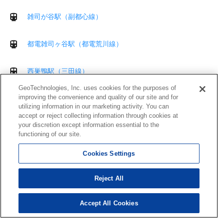
雑司が谷駅（副都心線）
都電雑司ヶ谷駅（都電荒川線）
西巣鴨駅（三田線）
GeoTechnologies, Inc. uses cookies for the purposes of
improving the convenience and quality of our site and for
東池袋駅（有楽町線）
utilizing information in our marketing activity. You can
accept or reject collecting information through cookies at
your discretion except information essential to the
東池袋四丁目駅（都電荒川線）
functioning of our site.
東長崎駅（西武池袋線）
Cookies Settings
Reject All
向原駅（都電荒川線）
Accept All Cookies
目白駅（山手線）