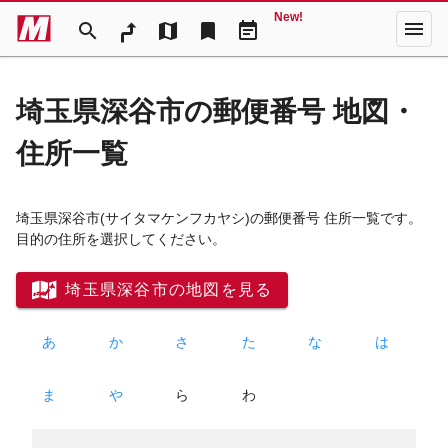
New!
menu
search
map
bookmark
event_note
埼玉県深谷市の郵便番号 地図・
住所一覧
埼玉県深谷市
(サイタマケンフカヤシ)
の郵便番号 住所一覧です。
目的の住所を選択してください。
埼玉県深谷市の地図を見る
あ
か
さ
た
な
は
ま
や
ら
わ