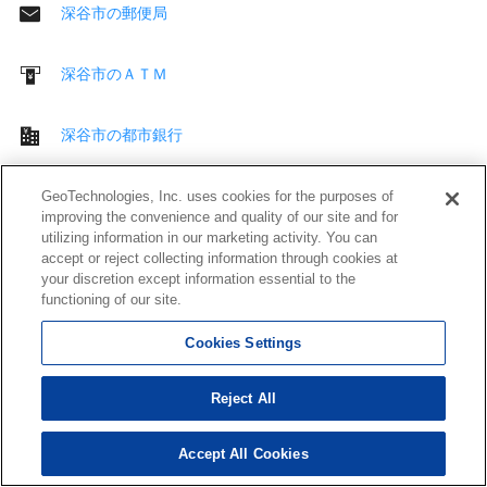
深谷市の郵便局
深谷市のＡＴＭ
深谷市の都市銀行
深谷市の地方銀行
GeoTechnologies, Inc. uses cookies for the purposes of
improving the convenience and quality of our site and for
utilizing information in our marketing activity. You can
深谷市の第２地方銀行
accept or reject collecting information through cookies at
your discretion except information essential to the
functioning of our site.
深谷市のその他 銀行
Cookies Settings
深谷市のその他 金融機関
Reject All
深谷市の公共施設
Accept All Cookies