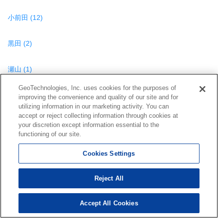
小前田 (12)
黒田 (2)
瀬山 (1)
GeoTechnologies, Inc. uses cookies for the purposes of
田中 (20)
improving the convenience and quality of our site and for
utilizing information in our marketing activity. You can
accept or reject collecting information through cookies at
長在家 (1)
your discretion except information essential to the
functioning of our site.
永田 (1)
Cookies Settings
畠山 (1)
Reject All
榛沢新田 (2)
Accept All Cookies
263
検索結果を見る
件