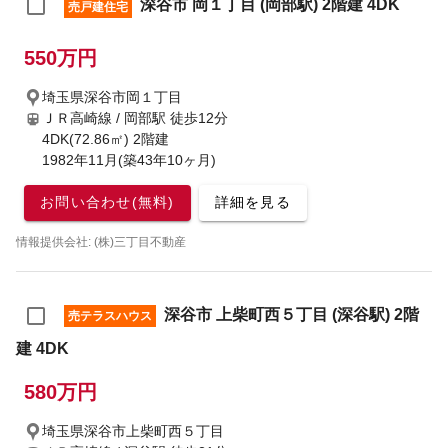
深谷市 岡１丁目 (岡部駅) 2階建 4DK
売戸建住宅
550万円
埼玉県深谷市岡１丁目
ＪＲ高崎線 / 岡部駅
徒歩12分
4DK(72.86㎡) 2階建
1982年11月(築43年10ヶ月)
お問い合わせ(無料)
詳細を見る
情報提供会社: (株)三丁目不動産
深谷市 上柴町西５丁目 (深谷駅) 2階
売テラスハウス
建 4DK
580万円
埼玉県深谷市上柴町西５丁目