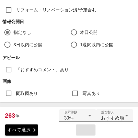
リフォーム・リノベーション済/予定含む
情報公開日
指定なし
本日公開
3日以内に公開
1週間以内に公開
アピール
「おすすめコメント」あり
画像
間取図あり
写真あり
表示件数
並び替え
263
件
30件
おすすめ順
chevron_right
すべて選択