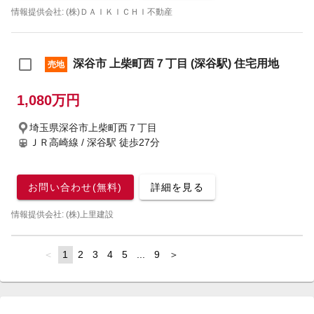
情報提供会社: (株)ＤＡＩＫＩＣＨＩ不動産
深谷市 上柴町西７丁目 (深谷駅) 住宅用地
売地
1,080万円
埼玉県深谷市上柴町西７丁目
ＪＲ高崎線 / 深谷駅
徒歩27分
お問い合わせ(無料)
詳細を見る
情報提供会社: (株)上里建設
page
You're
1
page
2
page
3
page
4
page
5
page
...
page
9
page
on
page