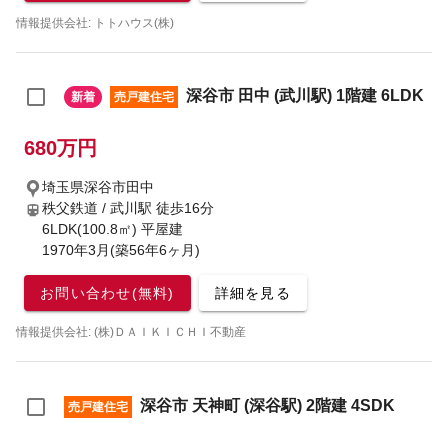
情報提供会社: トトハウス(株)
深谷市 田中 (武川駅) 1階建 6LDK
新着
売戸建住宅
680万円
埼玉県深谷市田中
秩父鉄道 / 武川駅
徒歩16分
6LDK(100.8㎡) 平屋建
1970年3月(築56年6ヶ月)
お問い合わせ(無料)
詳細を見る
情報提供会社: (株)ＤＡＩＫＩＣＨＩ不動産
深谷市 天神町 (深谷駅) 2階建 4SDK
売戸建住宅