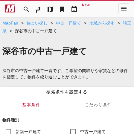
New!
menu
search
map
bookmark
event_note
MapFan
>
住まい探し
>
中古一戸建て
>
地域から探す
>
埼玉
県
>
深谷市の中古一戸建て
深谷市の中古一戸建て
深谷市の中古一戸建て一覧です。ご希望の間取りや家賃などの条件
を指定して、物件を絞り込むことができます。
検索条件を設定する
基本条件
こだわり条件
物件種別
新築一戸建て
中古一戸建て