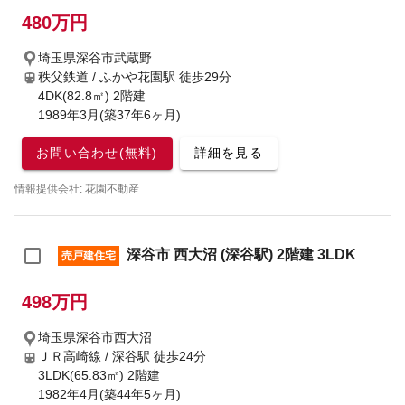
480万円
埼玉県深谷市武蔵野
秩父鉄道 / ふかや花園駅
徒歩29分
4DK(82.8㎡) 2階建
1989年3月(築37年6ヶ月)
お問い合わせ(無料)
詳細を見る
情報提供会社: 花園不動産
深谷市 西大沼 (深谷駅) 2階建 3LDK
売戸建住宅
498万円
埼玉県深谷市西大沼
ＪＲ高崎線 / 深谷駅
徒歩24分
3LDK(65.83㎡) 2階建
1982年4月(築44年5ヶ月)