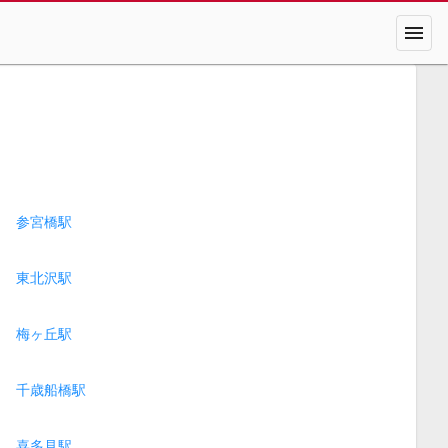
menu
参宮橋駅
東北沢駅
梅ヶ丘駅
千歳船橋駅
喜多見駅