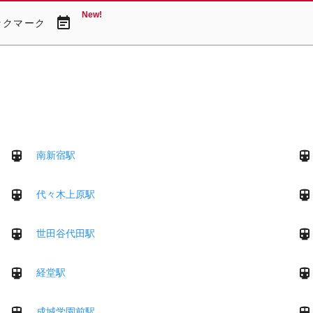
New!
event_note
ックマーク
南新宿駅
代々木上原駅
世田谷代田駅
経堂駅
成城学園前駅