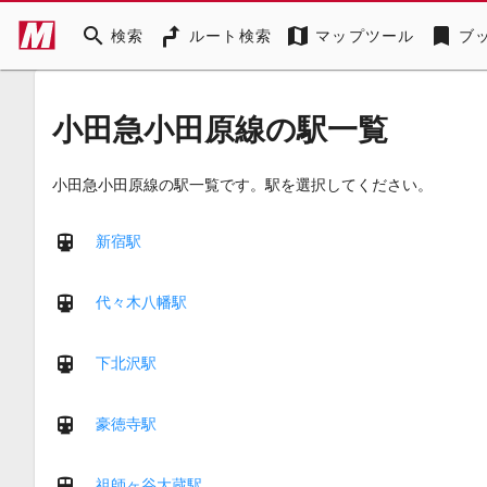
search
map
bookmark
検索
ルート検索
マップツール
ブ
小田急小田原線の駅一覧
小田急小田原線の駅一覧です。駅を選択してください。
新宿駅
代々木八幡駅
下北沢駅
豪徳寺駅
祖師ヶ谷大蔵駅