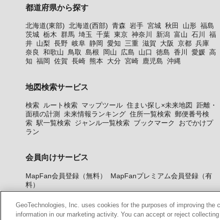
都道府県から探す
北海道(東部)
北海道(西部)
青森
岩手
宮城
秋田
山形
福島
茨城
栃木
群馬
埼玉
千葉
東京
神奈川
新潟
富山
石川
福
井
山梨
長野
岐阜
静岡
愛知
三重
滋賀
大阪
京都
兵庫
奈良
和歌山
鳥取
島根
岡山
広島
山口
徳島
香川
愛媛
高
知
福岡
佐賀
長崎
熊本
大分
宮崎
鹿児島
沖縄
地図検索サービス
検索
ルート検索
マップツール
住まい探し×未来地図
距離・
面積の計測
未来情報ランキング
住所一覧検索
郵便番号検
索
駅一覧検索
ジャンル一覧検索
ブックマーク
おでかけプ
ラン
会員向けサービス
MapFan会員登録（無料）
MapFanプレミアム会員登録（有
料）
GeoTechnologies, Inc. uses cookies for the purposes of improving the con
information in our marketing activity. You can accept or reject collectin