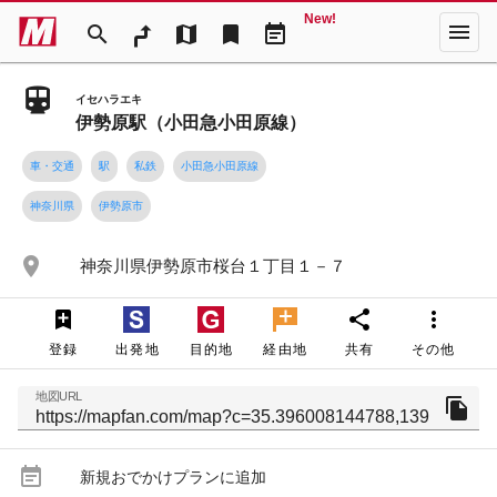
New!
menu
search
map
bookmark
event_note
イセハラエキ
伊勢原駅（小田急小田原線）
車・交通
駅
私鉄
小田急小田原線
神奈川県
伊勢原市
place
神奈川県伊勢原市桜台１丁目１－７
share
more_vert
登録
出発地
目的地
経由地
共有
その他
地図URL
file_copy
event_note
新規おでかけプランに追加