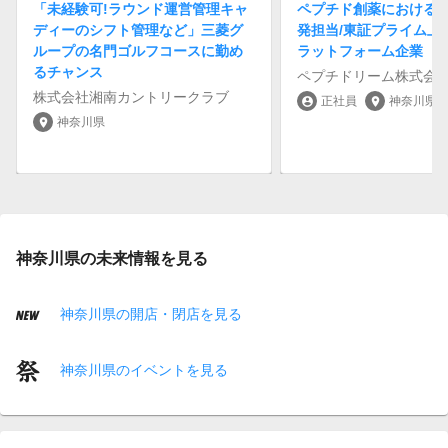
「未経験可!ラウンド運営管理キャ
ペプチド創薬における
ディーのシフト管理など」三菱グ
発担当/東証プライム上
ループの名門ゴルフコースに勤め
ラットフォーム企業
るチャンス
ペプチドリーム株式会
株式会社湘南カントリークラブ
正社員
神奈川県
account_circle
location_on
神奈川県
location_on
神奈川県の未来情報を見る
神奈川県の開店・閉店を見る
神奈川県のイベントを見る