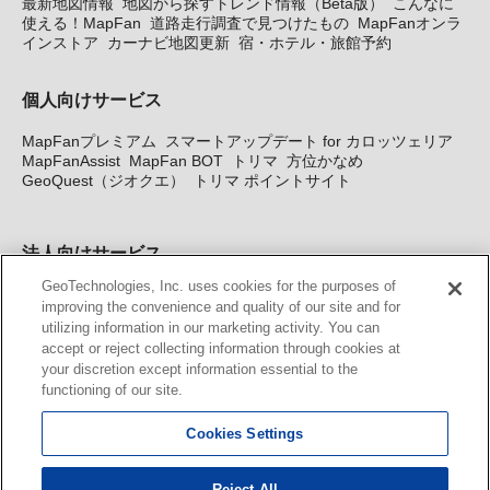
最新地図情報
地図から探すトレンド情報（Beta版）
こんなに
使える！MapFan
道路走行調査で見つけたもの
MapFanオンラ
インストア
カーナビ地図更新
宿・ホテル・旅館予約
個人向けサービス
MapFanプレミアム
スマートアップデート for カロッツェリア
MapFanAssist
MapFan BOT
トリマ
方位かなめ
GeoQuest（ジオクエ）
トリマ ポイントサイト
法人向けサービス
GeoTechnologies, Inc. uses cookies for the purposes of
法人向け地図・位置情報サービス
WEBサイト・システム向け地
improving the convenience and quality of our site and for
図API
Windows PC向け地図開発キット
MapFan DB
住所確認
utilizing information in our marketing activity. You can
サービス
MAP WORLD+
トリマ広告
Geo-Research
スグロ
accept or reject collecting information through cookies at
ジ
your discretion except information essential to the
functioning of our site.
カーナビ地図更新サービス
Cookies Settings
MapFan スマートメンバーズ
カロッツェリア地図割プラス
KENWOOD MapFan Club
Reject All