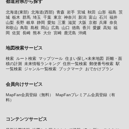
都道府県から探す
北海道(東部)
北海道(西部)
青森
岩手
宮城
秋田
山形
福島
茨
城
栃木
群馬
埼玉
千葉
東京
神奈川
新潟
富山
石川
福井
山梨
長野
岐阜
静岡
愛知
三重
滋賀
大阪
京都
兵庫
奈良
和歌山
鳥取
島根
岡山
広島
山口
徳島
香川
愛媛
高知
福
岡
佐賀
長崎
熊本
大分
宮崎
鹿児島
沖縄
地図検索サービス
検索
ルート検索
マップツール
住まい探し×未来地図
距離・面
積の計測
未来情報ランキング
住所一覧検索
郵便番号検索
駅
一覧検索
ジャンル一覧検索
ブックマーク
おでかけプラン
会員向けサービス
MapFan会員登録（無料）
MapFanプレミアム会員登録（有
料）
コンテンツサービス