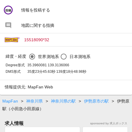
circle
情報を投稿する
投稿
地図に関する指摘
15518090*32
緯度・経度
世界測地系
日本測地系
Degree形式
35.3960081 139.3136066
DMS形式
35度23分45.63秒 139度18分48.98秒
情報提供元: MapFan Web
MapFan
>
神奈川県
>
神奈川県の駅
>
伊勢原市の駅
>
伊勢原
駅（小田急小田原線）
求人情報
sponsored by 求人ボックス