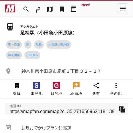
New!
menu
search
map
bookmark
event_note
アシガラエキ
足柄駅（小田急小田原線）
車・交通
駅
私鉄
小田急小田原線
神奈川県
小田原市
place
神奈川県小田原市扇町３丁目３２－２７
share
more_vert
登録
出発地
目的地
経由地
共有
その他
地図URL
file_copy
event_note
新規おでかけプランに追加