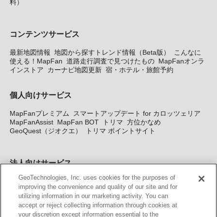
料）
コンテンツサービス
最新地図情報
地図から探すトレンド情報（Beta版）
こんなに
使える！MapFan
道路走行調査で見つけたもの
MapFanオンラ
インストア
カーナビ地図更新
宿・ホテル・旅館予約
個人向けサービス
MapFanプレミアム
スマートアップデート for カロッツェリア
MapFanAssist
MapFan BOT
トリマ
方位かなめ
GeoQuest（ジオクエ）
トリマ ポイントサイト
法人向けサービス
GeoTechnologies, Inc. uses cookies for the purposes of
法人向け地図・位置情報サービス
WEBサイト・システム向け地
improving the convenience and quality of our site and for
図API
Windows PC向け地図開発キット
MapFan DB
住所確認
utilizing information in our marketing activity. You can
サービス
MAP WORLD+
トリマ広告
Geo-Research
スグロ
accept or reject collecting information through cookies at
ジ
your discretion except information essential to the