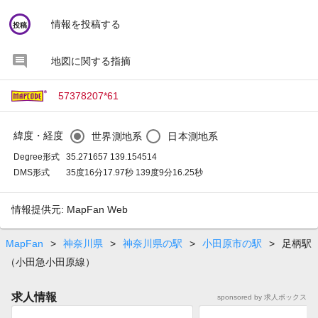
circle
情報を投稿する
投稿
地図に関する指摘
57378207*61
緯度・経度
世界測地系
日本測地系
Degree形式
35.271657 139.154514
DMS形式
35度16分17.97秒 139度9分16.25秒
情報提供元: MapFan Web
MapFan
>
神奈川県
>
神奈川県の駅
>
小田原市の駅
>
足柄駅
（小田急小田原線）
求人情報
sponsored by 求人ボックス