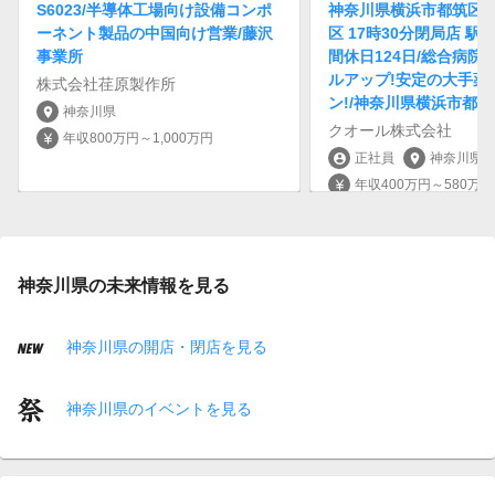
S6023/半導体工場向け設備コンポ
神奈川県横浜市都筑区 
ーネント製品の中国向け営業/藤沢
区 17時30分閉局店 駅
事業所
間休日124日/総合病院
ルアップ!安定の大手薬
株式会社荏原製作所
ン!/神奈川県横浜市都筑
神奈川県
location_on
クオール株式会社
年収800万円～1,000万円
currency_yen
正社員
神奈川県
account_circle
location_on
年収400万円～580万円
currency_yen
神奈川県の未来情報を見る
神奈川県の開店・閉店を見る
神奈川県のイベントを見る