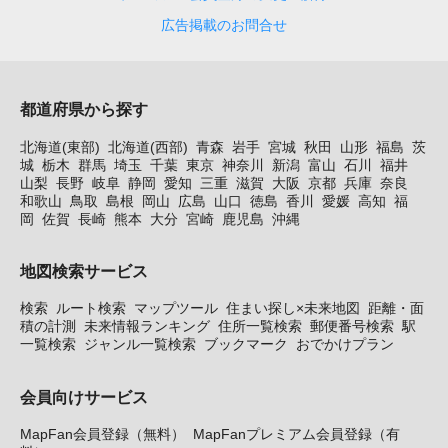
広告掲載のお問合せ
都道府県から探す
北海道(東部)
北海道(西部)
青森
岩手
宮城
秋田
山形
福島
茨
城
栃木
群馬
埼玉
千葉
東京
神奈川
新潟
富山
石川
福井
山梨
長野
岐阜
静岡
愛知
三重
滋賀
大阪
京都
兵庫
奈良
和歌山
鳥取
島根
岡山
広島
山口
徳島
香川
愛媛
高知
福
岡
佐賀
長崎
熊本
大分
宮崎
鹿児島
沖縄
地図検索サービス
検索
ルート検索
マップツール
住まい探し×未来地図
距離・面
積の計測
未来情報ランキング
住所一覧検索
郵便番号検索
駅
一覧検索
ジャンル一覧検索
ブックマーク
おでかけプラン
会員向けサービス
MapFan会員登録（無料）
MapFanプレミアム会員登録（有