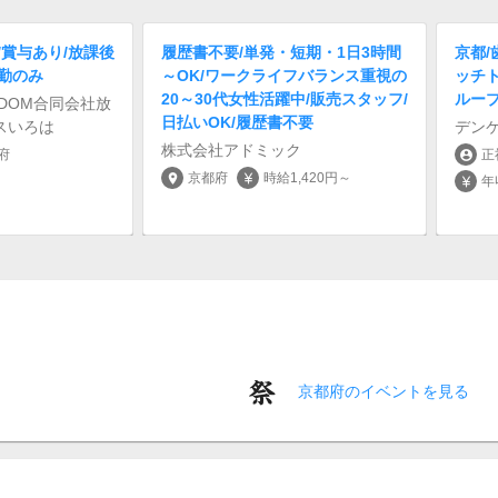
/賞与あり/放課後
履歴書不要/単発・短期・1日3時間
京都/
勤のみ
～OK/ワークライフバランス重視の
ッチ
20～30代女性活躍中/販売スタッフ/
ルー
EEDOM合同会社放
日払いOK/履歴書不要
スいろは
デン
株式会社アドミック
府
正
account_circle
京都府
時給1,420円～
location_on
currency_yen
年
currency_yen
京都府のイベントを見る