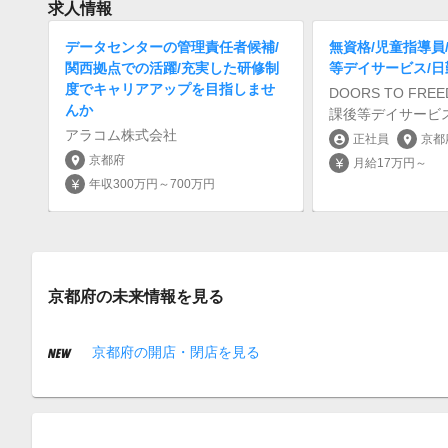
求人情報
データセンターの管理責任者候補/
無資格/児童指導員
関西拠点での活躍/充実した研修制
等デイサービス/日
度でキャリアアップを目指しませ
DOORS TO FR
んか
課後等デイサービ
アラコム株式会社
正社員
京都
account_circle
location_on
京都府
location_on
月給17万円～
currency_yen
年収300万円～700万円
currency_yen
京都府の未来情報を見る
京都府の開店・閉店を見る