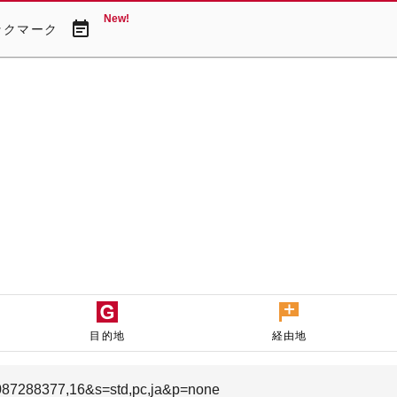
New!
event_note
ックマーク
目的地
経由地