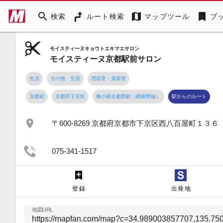
search
map
bookmark
検索
ルート検索
マップツール
ブ
モイスティーヌキョウトエキマエサロン
モイスティーヌ京都駅前サロン
生活
その他 生活
理容室・美容室
京都府
京都市下京区
梅小路京都西駅（嵯峨野線）
駅からのルート
place
〒600-8269 京都府京都市下京区西八百屋町１３６
075-341-1517
登録
出発地
地図URL