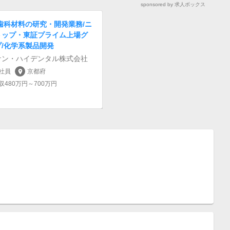
sponsored by 求人ボックス
歯科材料の研究・開発業務/ニ
トップ・東証プライム上場グ
プ/化学系製品開発
ケン・ハイデンタル株式会社
社員
京都府
location_on
収480万円～700万円