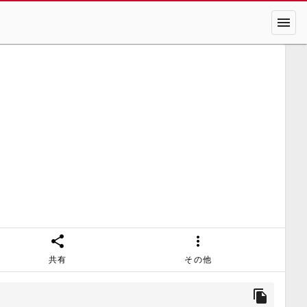
menu
share
more_vert
共有
その他
file_copy