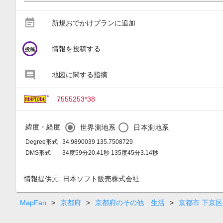
event_note
新規おでかけプランに追加
circle
情報を投稿する
投稿
地図に関する指摘
7555253*38
緯度・経度
世界測地系
日本測地系
Degree形式
34.9890039 135.7508729
DMS形式
34度59分20.41秒 135度45分3.14秒
情報提供元: 日本ソフト販売株式会社
MapFan
>
京都府
>
京都府のその他 生活
>
京都市 下京