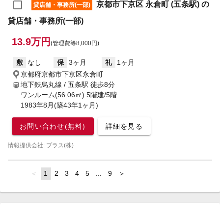
京都市下京区 永倉町 (五条駅) の
貸店舗・事務所(一部)
貸店舗・事務所(一部)
13.9万円
(管理費等8,000円)
敷
なし
保
3ヶ月
礼
1ヶ月
京都府京都市下京区永倉町
地下鉄烏丸線 / 五条駅
徒歩8分
ワンルーム(56.06㎡) 5階建/5階
1983年8月(築43年1ヶ月)
お問い合わせ(無料)
詳細を見る
情報提供会社: プラス(株)
page
You're
1
page
2
page
3
page
4
page
5
page
...
page
9
page
on
page