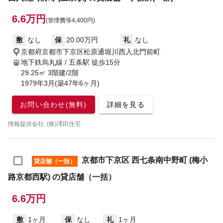
6.6万円
(管理費等4,400円)
敷
なし
保
20.00万円
礼
なし
京都府京都市下京区松原通堀川西入北門前町
地下鉄烏丸線 / 五条駅
徒歩15分
29.25㎡ 3階建/2階
1979年3月(築47年6ヶ月)
お問い合わせ(無料)
詳細を見る
情報提供会社: (株)澤田住宅
京都市下京区 西七条南中野町 (梅小
貸店舗（一括）
路京都西駅) の貸店舗（一括）
6.6万円
敷
1ヶ月
保
なし
礼
1ヶ月