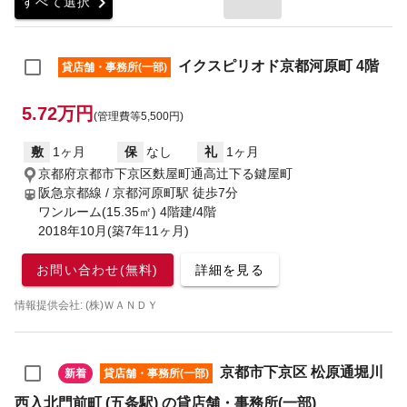
chevron_right
すべて選択
イクスピリオド京都河原町 4階
貸店舗・事務所(一部)
5.72万円
(管理費等5,500円)
敷
1ヶ月
保
なし
礼
1ヶ月
京都府京都市下京区麩屋町通高辻下る鍵屋町
阪急京都線 / 京都河原町駅
徒歩7分
ワンルーム(15.35㎡) 4階建/4階
2018年10月(築7年11ヶ月)
お問い合わせ(無料)
詳細を見る
情報提供会社: (株)ＷＡＮＤＹ
京都市下京区 松原通堀川
新着
貸店舗・事務所(一部)
西入北門前町 (五条駅) の貸店舗・事務所(一部)