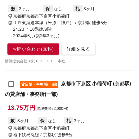
敷
3ヶ月
保
なし
礼
3ヶ月
京都府京都市下京区小稲荷町
ＪＲ東海道本線（米原～神戸） / 京都駅
徒歩5分
24.23㎡ 10階建/9階
2024年6月(築2年3ヶ月)
お問い合わせ(無料)
詳細を見る
情報提供会社: (株)ＧＯＬＬＥ 本社
京都市下京区 小稲荷町 (京都駅)
貸店舗・事務所(一部)
の貸店舗・事務所(一部)
13.75万円
(管理費等22,000円)
敷
3ヶ月
保
なし
礼
3ヶ月
京都府京都市下京区小稲荷町
地下鉄烏丸線 / 京都駅
徒歩8分