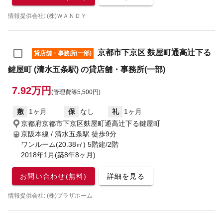
情報提供会社: (株)ＷＡＮＤＹ
京都市下京区 麩屋町通高辻下る
貸店舗・事務所(一部)
鍵屋町 (清水五条駅) の貸店舗・事務所(一部)
7.92万円
(管理費等5,500円)
敷
1ヶ月
保
なし
礼
1ヶ月
京都府京都市下京区麩屋町通高辻下る鍵屋町
京阪本線 / 清水五条駅
徒歩9分
ワンルーム(20.38㎡) 5階建/2階
2018年1月(築8年8ヶ月)
お問い合わせ(無料)
詳細を見る
情報提供会社: (株)プラザホーム