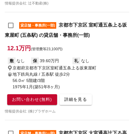
情報提供会社: 辻不動産(株)
京都市下京区 室町通五条上る坂
貸店舗・事務所(一部)
東屋町 (五条駅) の貸店舗・事務所(一部)
12.1万円
(管理費等23,100円)
敷
なし
保
39.60万円
礼
なし
京都府京都市下京区室町通五条上る坂東屋町
地下鉄烏丸線 / 五条駅
徒歩2分
56.0㎡ 5階建/3階
1975年1月(築51年8ヶ月)
お問い合わせ(無料)
詳細を見る
情報提供会社: (株)プラザホーム
京都市下京区 大宮通高辻下る高
貸店舗・事務所(一部)