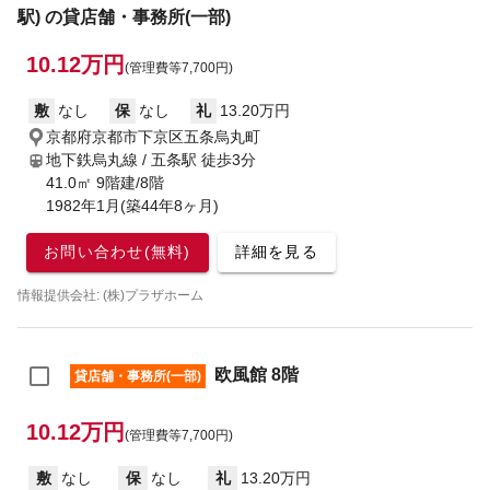
駅) の貸店舗・事務所(一部)
10.12万円
(管理費等7,700円)
敷
なし
保
なし
礼
13.20万円
京都府京都市下京区五条烏丸町
地下鉄烏丸線 / 五条駅
徒歩3分
41.0㎡ 9階建/8階
1982年1月(築44年8ヶ月)
お問い合わせ(無料)
詳細を見る
情報提供会社: (株)プラザホーム
欧風館 8階
貸店舗・事務所(一部)
10.12万円
(管理費等7,700円)
敷
なし
保
なし
礼
13.20万円