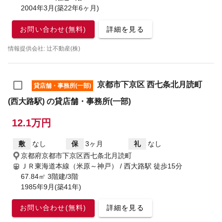
2004年3月(築22年6ヶ月)
お問い合わせ(無料)
詳細を見る
情報提供会社: 辻不動産(株)
京都市下京区 西七条北月読町
貸店舗・事務所(一部)
(西大路駅) の貸店舗・事務所(一部)
12.1万円
敷
なし
保
3ヶ月
礼
なし
京都府京都市下京区西七条北月読町
ＪＲ東海道本線（米原～神戸） / 西大路駅
徒歩15分
67.84㎡ 3階建/3階
1985年9月(築41年)
お問い合わせ(無料)
詳細を見る