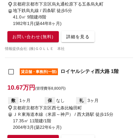
京都府京都市下京区烏丸通松原下る五条烏丸町
地下鉄烏丸線 / 四条駅
徒歩5分
41.0㎡ 9階建/8階
1982年1月(築44年8ヶ月)
お問い合わせ(無料)
詳細を見る
情報提供会社: (株)ＧＯＬＬＥ 本社
ロイヤルシティ西大路 1階
貸店舗・事務所(一部)
10.67万円
(管理費等8,800円)
敷
1ヶ月
保
なし
礼
3ヶ月
京都府京都市下京区西七条比輪田町
ＪＲ東海道本線（米原～神戸） / 西大路駅
徒歩15分
17.35㎡ 11階建/1階
2004年3月(築22年6ヶ月)