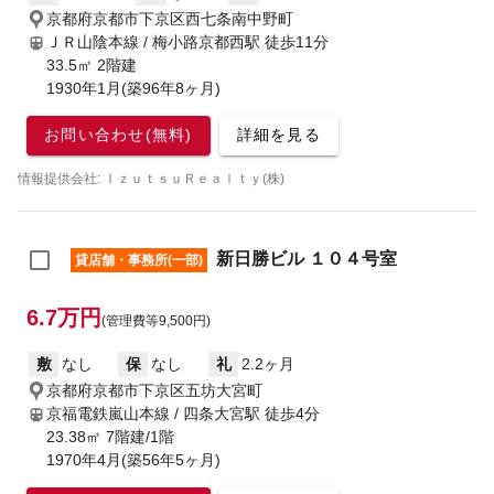
京都府京都市下京区西七条南中野町
ＪＲ山陰本線 / 梅小路京都西駅
徒歩11分
33.5㎡ 2階建
1930年1月(築96年8ヶ月)
お問い合わせ(無料)
詳細を見る
情報提供会社: ＩｚｕｔｓｕＲｅａｌｔｙ(株)
新日勝ビル １０４号室
貸店舗・事務所(一部)
6.7万円
(管理費等9,500円)
敷
なし
保
なし
礼
2.2ヶ月
京都府京都市下京区五坊大宮町
京福電鉄嵐山本線 / 四条大宮駅
徒歩4分
23.38㎡ 7階建/1階
1970年4月(築56年5ヶ月)