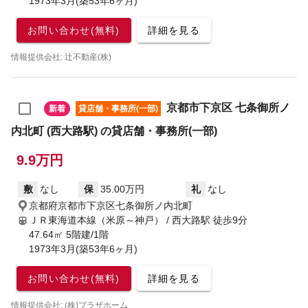
1973年3月(築53年6ヶ月)
お問い合わせ(無料)
詳細を見る
情報提供会社: 辻不動産(株)
京都市下京区 七条御所ノ
新着
貸店舗・事務所(一部)
内北町 (西大路駅) の貸店舗・事務所(一部)
9.9万円
敷
なし
保
35.00万円
礼
なし
京都府京都市下京区七条御所ノ内北町
ＪＲ東海道本線（米原～神戸） / 西大路駅
徒歩9分
47.64㎡ 5階建/1階
1973年3月(築53年6ヶ月)
お問い合わせ(無料)
詳細を見る
情報提供会社: (株)プラザホーム