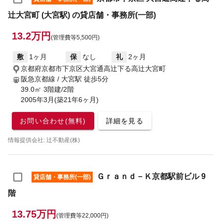
辻大宮町 (大宮駅) の貸店舗・事務所(一部)
13.2万円
(管理費等5,500円)
敷
1ヶ月
保
なし
礼
2ヶ月
京都府京都市下京区大宮通高辻下る高辻大宮町
阪急京都線 / 大宮駅
徒歩5分
39.0㎡ 3階建/2階
2005年3月(築21年6ヶ月)
お問い合わせ(無料)
詳細を見る
情報提供会社: 辻不動産(株)
Ｇｒａｎｄ－Ｋ京都駅前ビル 9
貸店舗・事務所(一部)
階
13.75万円
(管理費等22,000円)