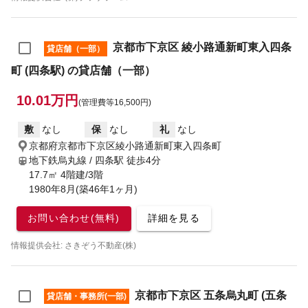
京都市下京区 綾小路通新町東入四条
貸店舗（一部）
町 (四条駅) の貸店舗（一部）
10.01万円
(管理費等16,500円)
敷
なし
保
なし
礼
なし
京都府京都市下京区綾小路通新町東入四条町
地下鉄烏丸線 / 四条駅
徒歩4分
17.7㎡ 4階建/3階
1980年8月(築46年1ヶ月)
お問い合わせ(無料)
詳細を見る
情報提供会社: さきぞう不動産(株)
京都市下京区 五条烏丸町 (五条
貸店舗・事務所(一部)