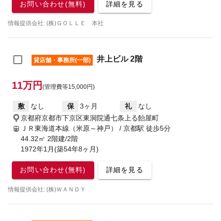
お問い合わせ(無料)
詳細を見る
情報提供会社: (株)ＧＯＬＬＥ 本社
井上ビル 2階
貸店舗・事務所(一部)
11万円
(管理費等15,000円)
敷
なし
保
3ヶ月
礼
なし
京都府京都市下京区東洞院通七条上る飴屋町
ＪＲ東海道本線（米原～神戸） / 京都駅
徒歩5分
44.32㎡ 2階建/2階
1972年1月(築54年8ヶ月)
お問い合わせ(無料)
詳細を見る
情報提供会社: (株)ＷＡＮＤＹ