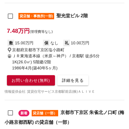
聖光堂ビル 2階
貸店舗・事務所(一部)
7.48万円
(管理費等なし)
敷
15.00万円
保
なし
礼
10.00万円
京都府京都市下京区塩小路町
ＪＲ東海道本線（米原～神戸） / 京都駅
徒歩5分
1K(26.0㎡) 5階建/2階
1986年4月(築40年5ヶ月)
お問い合わせ(無料)
詳細を見る
情報提供会社: 賃貸住宅サービス京都駅前店(株)ＡＬＩＶＥ
京都市下京区 朱雀北ノ口町 (梅
新着
貸店舗（一部）
小路京都西駅) の貸店舗（一部）