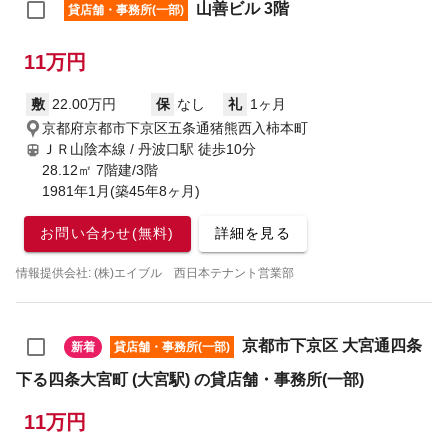
山善ビル 3階
貸店舗・事務所(一部)
11万円
敷
22.00万円
保
なし
礼
1ヶ月
京都府京都市下京区五条通猪熊西入柿本町
ＪＲ山陰本線 / 丹波口駅
徒歩10分
28.12㎡ 7階建/3階
1981年1月(築45年8ヶ月)
お問い合わせ(無料)
詳細を見る
情報提供会社: (株)エイブル 西日本テナント営業部
京都市下京区 大宮通四条
新着
貸店舗・事務所(一部)
下る四条大宮町 (大宮駅) の貸店舗・事務所(一部)
11万円