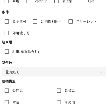
角地
２階以上
最上階
１階
条件
飲食店可
24時間利用可
フリーレント
即引渡し可
駐車場
駐車場(近隣含む)
築年数
指定なし
建物構造
鉄筋系
鉄骨系
木造
その他