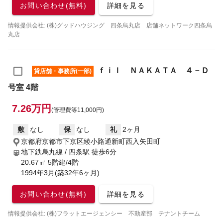
お問い合わせ(無料)
詳細を見る
情報提供会社: (株)グッドハウジング 四条烏丸店 店舗ネットワーク四条烏
丸店
ｆｉｌ ＮＡＫＡＴＡ ４－Ｄ
貸店舗・事務所(一部)
号室 4階
7.26万円
(管理費等11,000円)
敷
なし
保
なし
礼
2ヶ月
京都府京都市下京区綾小路通新町西入矢田町
地下鉄烏丸線 / 四条駅
徒歩6分
20.67㎡ 5階建/4階
1994年3月(築32年6ヶ月)
お問い合わせ(無料)
詳細を見る
情報提供会社: (株)フラットエージェンシー 不動産部 テナントチーム