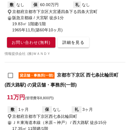
敷
なし
保
60.00万円
礼
なし
京都府京都市下京区大宮通四条下る四条大宮町
阪急京都線 / 大宮駅
徒歩1分
19.83㎡ 1階建/1階
1965年11月(築60年10ヶ月)
お問い合わせ(無料)
詳細を見る
情報提供会社: (株)ＷＡＮＤＹ
京都市下京区 西七条比輪田町
貸店舗・事務所(一部)
(西大路駅) の貸店舗・事務所(一部)
11万円
(管理費等8,800円)
敷
1ヶ月
保
なし
礼
3ヶ月
京都府京都市下京区西七条比輪田町
ＪＲ東海道本線（米原～神戸） / 西大路駅
徒歩15分
17.35㎡ 11階建/1階