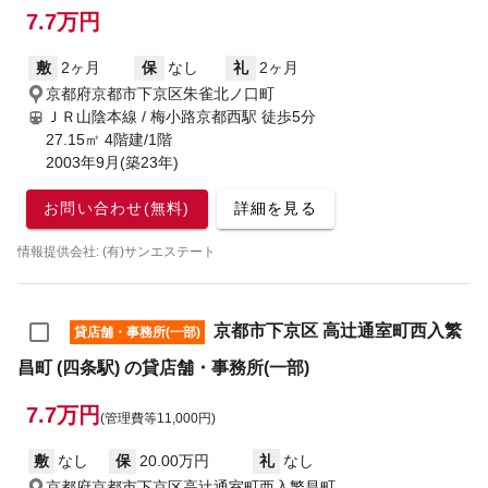
7.7万円
敷
2ヶ月
保
なし
礼
2ヶ月
京都府京都市下京区朱雀北ノ口町
ＪＲ山陰本線 / 梅小路京都西駅
徒歩5分
27.15㎡ 4階建/1階
2003年9月(築23年)
お問い合わせ(無料)
詳細を見る
情報提供会社: (有)サンエステート
京都市下京区 高辻通室町西入繁
貸店舗・事務所(一部)
昌町 (四条駅) の貸店舗・事務所(一部)
7.7万円
(管理費等11,000円)
敷
なし
保
20.00万円
礼
なし
京都府京都市下京区高辻通室町西入繁昌町