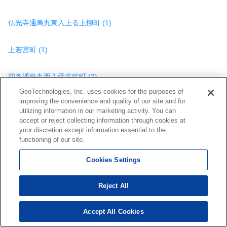
仏光寺通烏丸東入上る上柳町 (1)
上若宮町 (1)
四条通烏丸西入函谷鉾町 (2)
GeoTechnologies, Inc. uses cookies for the purposes of
improving the convenience and quality of our site and for
仏光寺通西洞院東入菅大臣町 (1)
utilizing information in our marketing activity. You can
accept or reject collecting information through cookies at
加茂川筋上ノ口下る菊屋町 (1)
your discretion except information essential to the
functioning of our site.
烏丸通六条下る北町 (1)
Cookies Settings
松原通堀川西入北門前町 (1)
Reject All
仏光寺通堀川東入喜吉町 (3)
Accept All Cookies
248
検索結果を見る
件