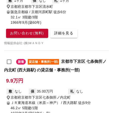
敷
1ヶ月
保
なし
礼
1ヶ月
京都府京都市下京区清水町
阪急京都線 / 京都河原町駅
徒歩6分
32.1㎡ 3階建/3階
1966年9月(築60年)
お問い合わせ(無料)
詳細を見る
情報提供会社: (株)ＷＡＮＤＹ
京都市下京区 七条御所ノ
新着
貸店舗・事務所(一部)
内北町 (西大路駅) の貸店舗・事務所(一部)
9.9万円
敷
なし
保
35.00万円
礼
なし
京都府京都市下京区七条御所ノ内北町
ＪＲ東海道本線（米原～神戸） / 西大路駅
徒歩9分
46.2㎡ 5階建/1階