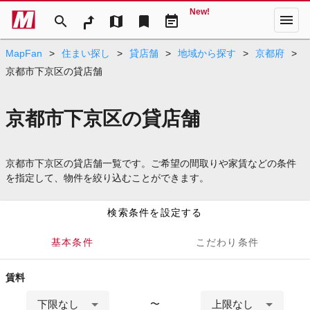
New!
menu
search
map
bookmark
event_note
MapFan
>
住まい探し
>
貸店舗
>
地域から探す
>
京都府
>
京都市下京区の貸店舗
京都市下京区の貸店舗
京都市下京区の貸店舗一覧です。ご希望の間取りや家賃などの条件
を指定して、物件を絞り込むことができます。
検索条件を設定する
基本条件
こだわり条件
賃料
下限なし
上限なし
〜