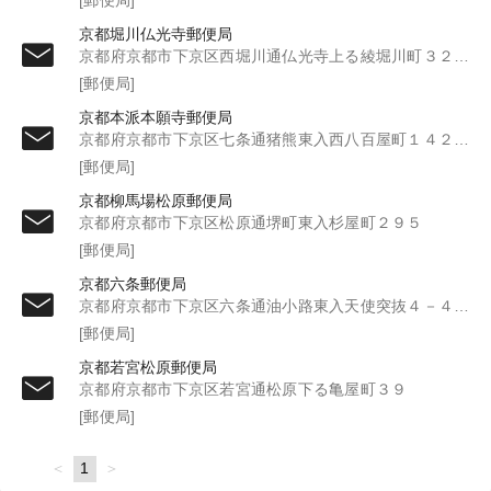
京都堀川仏光寺郵便局
京都府京都市下京区西堀川通仏光寺上る綾堀川町３２０－３
[郵便局]
京都本派本願寺郵便局
京都府京都市下京区七条通猪熊東入西八百屋町１４２－２
[郵便局]
京都柳馬場松原郵便局
京都府京都市下京区松原通堺町東入杉屋町２９５
[郵便局]
京都六条郵便局
京都府京都市下京区六条通油小路東入天使突抜４－４７８
[郵便局]
京都若宮松原郵便局
京都府京都市下京区若宮通松原下る亀屋町３９
[郵便局]
page
You're
1
page