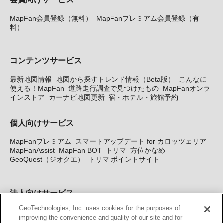
MapFan会員登録（無料）
MapFanプレミアム会員登録（有
料）
コンテンツサービス
最新地図情報
地図から探すトレンド情報（Beta版）
こんなに
使える！MapFan
道路走行調査で見つけたもの
MapFanオンラ
インストア
カーナビ地図更新
宿・ホテル・旅館予約
個人向けサービス
MapFanプレミアム
スマートアップデート for カロッツェリア
MapFanAssist
MapFan BOT
トリマ
方位かなめ
GeoQuest（ジオクエ）
トリマ ポイントサイト
法人向けサービス
GeoTechnologies, Inc. uses cookies for the purposes of
法人向け地図・位置情報サービス
WEBサイト・システム向け地
improving the convenience and quality of our site and for
図API
Windows PC向け地図開発キット
MapFan DB
住所確認