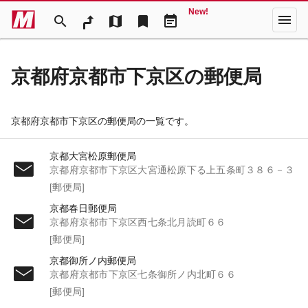
New!
menu
search
map
bookmark
event_note
京都府京都市下京区の郵便局
京都府京都市下京区の郵便局の一覧です。
京都大宮松原郵便局
京都府京都市下京区大宮通松原下る上五条町３８６－３
[郵便局]
京都春日郵便局
京都府京都市下京区西七条北月読町６６
[郵便局]
京都御所ノ内郵便局
京都府京都市下京区七条御所ノ内北町６６
[郵便局]