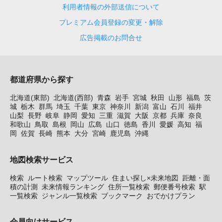
利用者情報の外部送信について
プレミアム会員登録の変更・解除
広告掲載のお問合せ
都道府県から探す
北海道(東部)
北海道(西部)
青森
岩手
宮城
秋田
山形
福島
茨
城
栃木
群馬
埼玉
千葉
東京
神奈川
新潟
富山
石川
福井
山梨
長野
岐阜
静岡
愛知
三重
滋賀
大阪
京都
兵庫
奈良
和歌山
鳥取
島根
岡山
広島
山口
徳島
香川
愛媛
高知
福
岡
佐賀
長崎
熊本
大分
宮崎
鹿児島
沖縄
地図検索サービス
検索
ルート検索
マップツール
住まい探し×未来地図
距離・面
積の計測
未来情報ランキング
住所一覧検索
郵便番号検索
駅
一覧検索
ジャンル一覧検索
ブックマーク
おでかけプラン
会員向けサービス