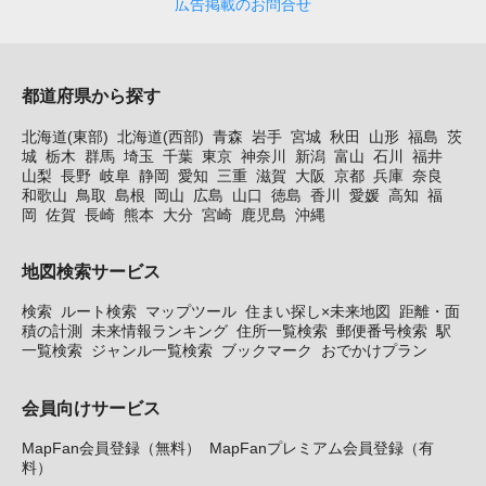
広告掲載のお問合せ
都道府県から探す
北海道(東部)
北海道(西部)
青森
岩手
宮城
秋田
山形
福島
茨
城
栃木
群馬
埼玉
千葉
東京
神奈川
新潟
富山
石川
福井
山梨
長野
岐阜
静岡
愛知
三重
滋賀
大阪
京都
兵庫
奈良
和歌山
鳥取
島根
岡山
広島
山口
徳島
香川
愛媛
高知
福
岡
佐賀
長崎
熊本
大分
宮崎
鹿児島
沖縄
地図検索サービス
検索
ルート検索
マップツール
住まい探し×未来地図
距離・面
積の計測
未来情報ランキング
住所一覧検索
郵便番号検索
駅
一覧検索
ジャンル一覧検索
ブックマーク
おでかけプラン
会員向けサービス
MapFan会員登録（無料）
MapFanプレミアム会員登録（有
料）