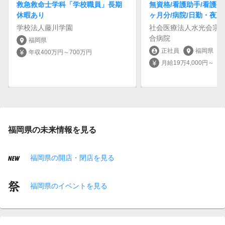
救急救命士学科「学校職員」長期
無資格/看護助手/看護補
休暇あり
ヶ月分/病院/日勤・夜勤
学校法人藤川学園
社会医療法人水光会宗
合病院
福岡県
location_on
正社員
福岡県
account_circle
location_on
年収400万円～700万円
currency_yen
月給19万4,000円～
currency_yen
福岡県の未来情報を見る
福岡県の開店・閉店を見る
福岡県のイベントを見る