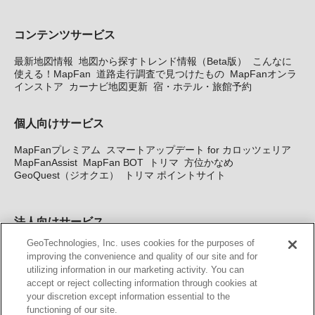
コンテンツサービス
最新地図情報
地図から探すトレンド情報（Beta版）
こんなに
使える！MapFan
道路走行調査で見つけたもの
MapFanオンラ
インストア
カーナビ地図更新
宿・ホテル・旅館予約
個人向けサービス
MapFanプレミアム
スマートアップデート for カロッツェリア
MapFanAssist
MapFan BOT
トリマ
方位かなめ
GeoQuest（ジオクエ）
トリマ ポイントサイト
法人向けサービス
GeoTechnologies, Inc. uses cookies for the purposes of
法人向け地図・位置情報サービス
WEBサイト・システム向け地
improving the convenience and quality of our site and for
図API
Windows PC向け地図開発キット
MapFan DB
住所確認
utilizing information in our marketing activity. You can
サービス
MAP WORLD+
トリマ広告
Geo-Research
スグロ
accept or reject collecting information through cookies at
ジ
your discretion except information essential to the
functioning of our site.