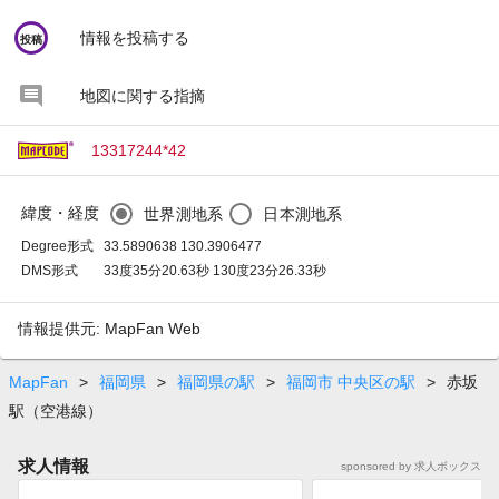
circle
情報を投稿する
投稿
地図に関する指摘
13317244*42
緯度・経度
世界測地系
日本測地系
Degree形式
33.5890638 130.3906477
DMS形式
33度35分20.63秒 130度23分26.33秒
情報提供元: MapFan Web
MapFan
>
福岡県
>
福岡県の駅
>
福岡市 中央区の駅
>
赤坂
駅（空港線）
求人情報
sponsored by 求人ボックス