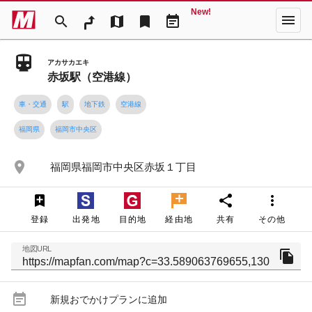
New!
menu
search
map
bookmark
event_note
アカサカエキ
赤坂駅（空港線）
車・交通
駅
地下鉄
空港線
福岡県
福岡市中央区
place
福岡県福岡市中央区赤坂１丁目
share
more_vert
登録
出発地
目的地
経由地
共有
その他
地図URL
file_copy
event_note
新規おでかけプランに追加