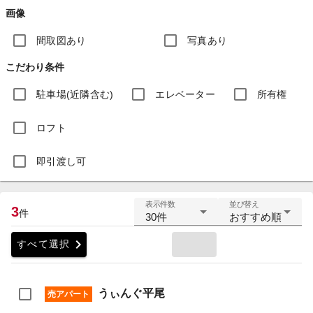
画像
間取図あり
写真あり
こだわり条件
駐車場(近隣含む)
エレベーター
所有権
ロフト
即引渡し可
表示件数
並び替え
3
件
30件
おすすめ順
chevron_right
すべて選択
うぃんぐ平尾
売アパート