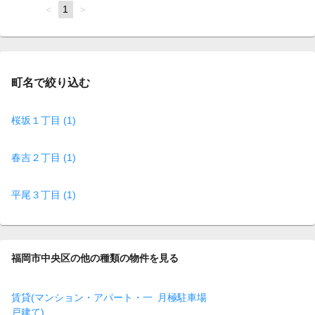
page
You're
1
page
on
page
町名で絞り込む
桜坂１丁目 (1)
春吉２丁目 (1)
平尾３丁目 (1)
福岡市中央区の他の種類の物件を見る
賃貸(マンション・アパート・一
月極駐車場
戸建て)