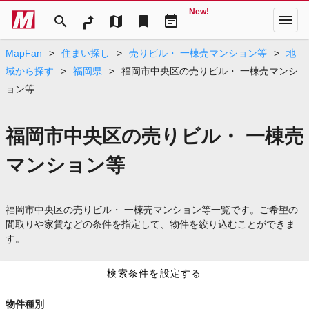
New!
menu
search
map
bookmark
event_note
MapFan
>
住まい探し
>
売りビル・ 一棟売マンション等
>
地
域から探す
>
福岡県
>
福岡市中央区の売りビル・ 一棟売マンシ
ョン等
福岡市中央区の売りビル・ 一棟売
マンション等
福岡市中央区の売りビル・ 一棟売マンション等一覧です。ご希望の
間取りや家賃などの条件を指定して、物件を絞り込むことができま
す。
検索条件を設定する
物件種別