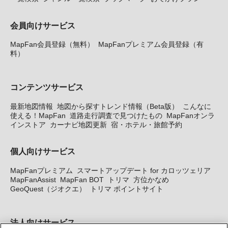
会員向けサービス
MapFan会員登録（無料）
MapFanプレミアム会員登録（有
料）
コンテンツサービス
最新地図情報
地図から探すトレンド情報（Beta版）
こんなに
使える！MapFan
道路走行調査で見つけたもの
MapFanオンラ
インストア
カーナビ地図更新
宿・ホテル・旅館予約
個人向けサービス
MapFanプレミアム
スマートアップデート for カロッツェリア
MapFanAssist
MapFan BOT
トリマ
方位かなめ
GeoQuest（ジオクエ）
トリマ ポイントサイト
法人向けサービス