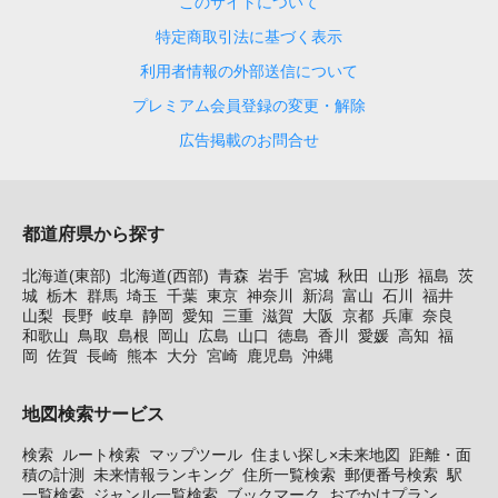
このサイトについて
特定商取引法に基づく表示
利用者情報の外部送信について
プレミアム会員登録の変更・解除
広告掲載のお問合せ
都道府県から探す
北海道(東部)
北海道(西部)
青森
岩手
宮城
秋田
山形
福島
茨
城
栃木
群馬
埼玉
千葉
東京
神奈川
新潟
富山
石川
福井
山梨
長野
岐阜
静岡
愛知
三重
滋賀
大阪
京都
兵庫
奈良
和歌山
鳥取
島根
岡山
広島
山口
徳島
香川
愛媛
高知
福
岡
佐賀
長崎
熊本
大分
宮崎
鹿児島
沖縄
地図検索サービス
検索
ルート検索
マップツール
住まい探し×未来地図
距離・面
積の計測
未来情報ランキング
住所一覧検索
郵便番号検索
駅
一覧検索
ジャンル一覧検索
ブックマーク
おでかけプラン