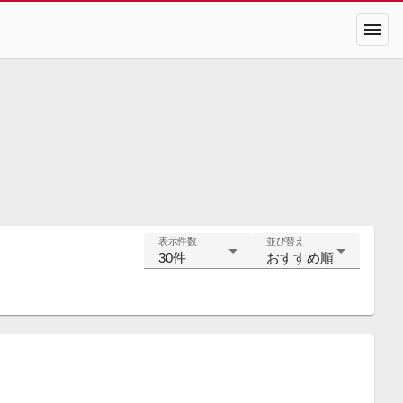
menu
表示件数
並び替え
30件
おすすめ順