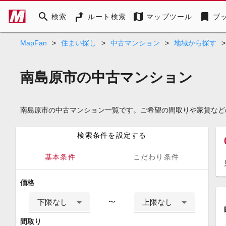
search
map
bookmark
検索
ルート検索
マップツール
ブ
MapFan
>
住まい探し
>
中古マンション
>
地域から探す
>
南島原市の中古マンション
南島原市の中古マンション一覧です。ご希望の間取りや家賃など
検索条件を設定する
基本条件
こだわり条件
価格
下限なし
上限なし
〜
間取り