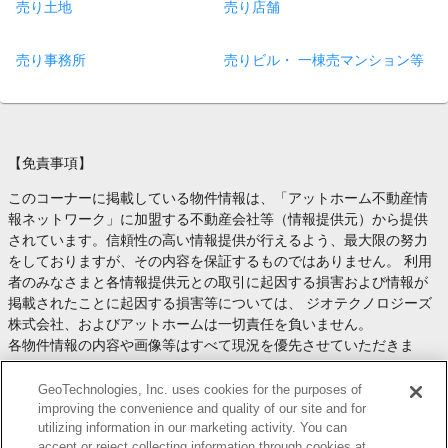
売り土地
売り店舗
売り事務所
売りビル・ 一棟売マンション等
【免責事項】
このコーナーに掲載している物件情報は、「アットホーム不動産情
報ネットワーク」に加盟する不動産会社等（情報提供元）から提供
されています。信頼性の高い情報提供が行えるよう、最大限の努力
をしておりますが、その内容を保証するものではありません。 利用
者のみなさまと各情報提供元との取引に起因する損害および情報が
掲載されたことに起因する損害等については、 ジオテクノロジーズ
株式会社、およびアットホームは一切責任を負いません。
各物件情報の内容や画像等はすべて現況を優先させていただきま
す。
お取引等（お取引の準備、資金調達等を含みます）の際には、内容
GeoTechnologies, Inc. uses cookies for the purposes of
や契約条件等について、 各情報提供元より十分な説明を受け、ご自
improving the convenience and quality of our site and for
utilizing information in our marketing activity. You can
身でご確認の上、判断してください。
accept or reject collecting information through cookies at