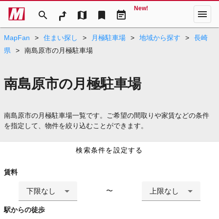
New!
menu
search
map
bookmark
event_note
MapFan
>
住まい探し
>
月極駐車場
>
地域から探す
>
長崎
県
>
南島原市の月極駐車場
南島原市の月極駐車場
南島原市の月極駐車場一覧です。ご希望の間取りや家賃などの条件
を指定して、物件を絞り込むことができます。
検索条件を設定する
賃料
下限なし
上限なし
〜
駅からの徒歩