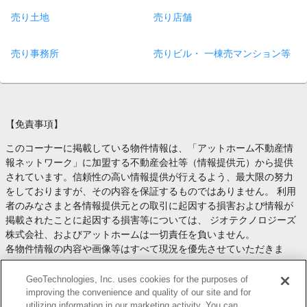
売り土地
売り店舗
売り事務所
売りビル・ 一棟売マンション等
【免責事項】
このコーナーに掲載している物件情報は、「アットホーム不動産情
報ネットワーク」に加盟する不動産会社等（情報提供元）から提供
されています。信頼性の高い情報提供が行えるよう、最大限の努力
をしておりますが、その内容を保証するものではありません。 利用
者のみなさまと各情報提供元との取引に起因する損害および情報が
掲載されたことに起因する損害等については、 ジオテクノロジーズ
株式会社、およびアットホームは一切責任を負いません。
各物件情報の内容や画像等はすべて現況を優先させていただきま
す。
お取引等（お取引の準備、資金調達等を含みます）の際には、内容
GeoTechnologies, Inc. uses cookies for the purposes of
や契約条件等について、 各情報提供元より十分な説明を受け、ご自
improving the convenience and quality of our site and for
utilizing information in our marketing activity. You can
身でご確認の上、判断してください。