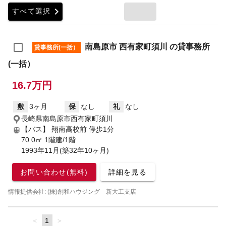
chevron_right
すべて選択
南島原市 西有家町須川 の貸事務所
貸事務所(一括）
(一括）
16.7万円
敷
3ヶ月
保
なし
礼
なし
長崎県南島原市西有家町須川
【バス】 翔南高校前 停歩1分
70.0㎡ 1階建/1階
1993年11月(築32年10ヶ月)
お問い合わせ(無料)
詳細を見る
情報提供会社: (株)創和ハウジング 新大工支店
page
You're
1
page