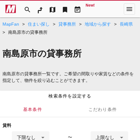
New!
menu
search
map
bookmark
event_note
MapFan
>
住まい探し
>
貸事務所
>
地域から探す
>
長崎県
>
南島原市の貸事務所
南島原市の貸事務所
南島原市の貸事務所一覧です。ご希望の間取りや家賃などの条件を
指定して、物件を絞り込むことができます。
検索条件を設定する
基本条件
こだわり条件
賃料
下限なし
上限なし
〜