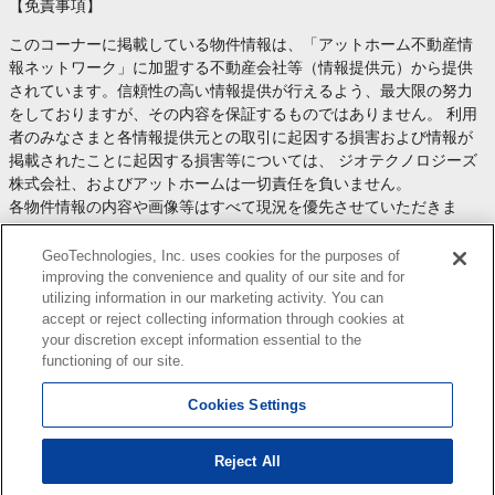
【免責事項】
このコーナーに掲載している物件情報は、「アットホーム不動産情
報ネットワーク」に加盟する不動産会社等（情報提供元）から提供
されています。信頼性の高い情報提供が行えるよう、最大限の努力
をしておりますが、その内容を保証するものではありません。 利用
者のみなさまと各情報提供元との取引に起因する損害および情報が
掲載されたことに起因する損害等については、 ジオテクノロジーズ
株式会社、およびアットホームは一切責任を負いません。
各物件情報の内容や画像等はすべて現況を優先させていただきま
す。
お取引等（お取引の準備、資金調達等を含みます）の際には、内容
GeoTechnologies, Inc. uses cookies for the purposes of
や契約条件等について、 各情報提供元より十分な説明を受け、ご自
improving the convenience and quality of our site and for
utilizing information in our marketing activity. You can
身でご確認の上、判断してください。
accept or reject collecting information through cookies at
このコーナーへの物件情報のご掲載、その他不動産業務ソリューシ
your discretion except information essential to the
ョン等についての不動産会社様のお問合せは
こちら
からお願いいた
functioning of our site.
します。
Cookies Settings
Reject All
Copyright(c) At Home Co.,Ltd. このサイトに掲載している情報の無断転載を禁止します。著作権
はアットホーム（株）またはその情報提供者に帰属します。