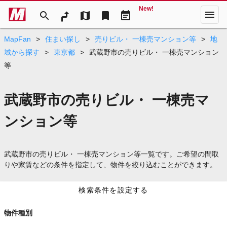
New!
menu
search
map
bookmark
event_note
MapFan
>
住まい探し
>
売りビル・ 一棟売マンション等
>
地
域から探す
>
東京都
>
武蔵野市の売りビル・ 一棟売マンション
等
武蔵野市の売りビル・ 一棟売マ
ンション等
武蔵野市の売りビル・ 一棟売マンション等一覧です。ご希望の間取
りや家賃などの条件を指定して、物件を絞り込むことができます。
検索条件を設定する
物件種別