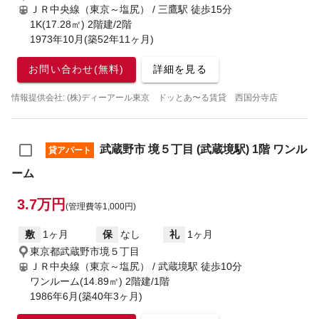
ＪＲ中央線（東京～塩尻） / 三鷹駅
徒歩15分
1K(17.28㎡) 2階建/2階
1973年10月(築52年11ヶ月)
お問い合わせ(無料)
詳細を見る
情報提供会社: (株)ディーアール東京 ドッとあ〜る賃貸 西国分寺店
武蔵野市 境５丁目 (武蔵境駅) 1階 ワンル
貸アパート
ーム
3.7万円
(管理費等1,000円)
敷
1ヶ月
保
なし
礼
1ヶ月
東京都武蔵野市境５丁目
ＪＲ中央線（東京～塩尻） / 武蔵境駅
徒歩10分
ワンルーム(14.89㎡) 2階建/1階
1986年6月(築40年3ヶ月)