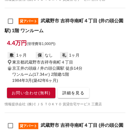
武蔵野市 吉祥寺南町４丁目 (井の頭公園
貸アパート
駅) 1階 ワンルーム
4.4万円
(管理費等1,000円)
敷
1ヶ月
保
なし
礼
1ヶ月
東京都武蔵野市吉祥寺南町４丁目
京王井の頭線 / 井の頭公園駅
徒歩14分
ワンルーム(17.34㎡) 2階建/1階
1984年3月(築42年6ヶ月)
お問い合わせ(無料)
詳細を見る
情報提供会社: (株)ＣＪＳ ＴＯＫＹＯ 賃貸住宅サービス 三鷹店
武蔵野市 吉祥寺南町４丁目 (井の頭公園
貸アパート