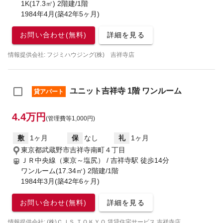
1K(17.3㎡) 2階建/1階
1984年4月(築42年5ヶ月)
お問い合わせ(無料)
詳細を見る
情報提供会社: フジミハウジング(株) 吉祥寺店
ユニット吉祥寺 1階 ワンルーム
貸アパート
4.4万円
(管理費等1,000円)
敷
1ヶ月
保
なし
礼
1ヶ月
東京都武蔵野市吉祥寺南町４丁目
ＪＲ中央線（東京～塩尻） / 吉祥寺駅
徒歩14分
ワンルーム(17.34㎡) 2階建/1階
1984年3月(築42年6ヶ月)
お問い合わせ(無料)
詳細を見る
情報提供会社: (株)ＣＪＳ ＴＯＫＹＯ 賃貸住宅サービス 吉祥寺店