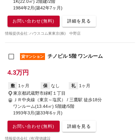
1K(22.0㎡) 2階建/2階
1984年2月(築42年7ヶ月)
お問い合わせ(無料)
詳細を見る
情報提供会社: ハウスコム東東京(株) 中野店
チノビル 5階 ワンルーム
貸マンション
4.3万円
敷
1ヶ月
保
なし
礼
1ヶ月
東京都武蔵野市緑町１丁目
ＪＲ中央線（東京～塩尻） / 三鷹駅
徒歩18分
ワンルーム(13.44㎡) 5階建/5階
1993年3月(築33年6ヶ月)
お問い合わせ(無料)
詳細を見る
情報提供会社: (有)聖徳建設