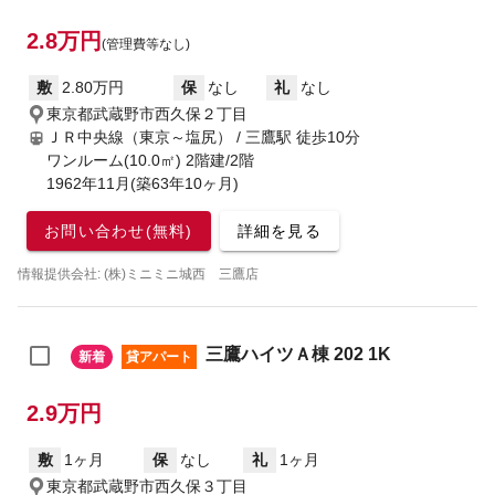
2.8万円
(管理費等なし)
敷
2.80万円
保
なし
礼
なし
東京都武蔵野市西久保２丁目
ＪＲ中央線（東京～塩尻） / 三鷹駅
徒歩10分
ワンルーム(10.0㎡) 2階建/2階
1962年11月(築63年10ヶ月)
お問い合わせ(無料)
詳細を見る
情報提供会社: (株)ミニミニ城西 三鷹店
三鷹ハイツＡ棟 202 1K
新着
貸アパート
2.9万円
敷
1ヶ月
保
なし
礼
1ヶ月
東京都武蔵野市西久保３丁目