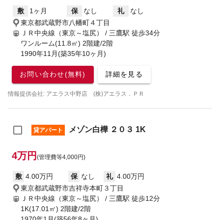
敷
1ヶ月
保
なし
礼
なし
東京都武蔵野市八幡町４丁目
ＪＲ中央線（東京～塩尻） / 三鷹駅
徒歩34分
ワンルーム(11.8㎡) 2階建/2階
1990年11月(築35年10ヶ月)
お問い合わせ(無料)
詳細を見る
情報提供会社: アエラス中野店 (株)アエラス．ＰＲ
メゾン白樺 ２０３ 1K
貸アパート
4万円
(管理費等4,000円)
敷
4.00万円
保
なし
礼
4.00万円
東京都武蔵野市吉祥寺本町３丁目
ＪＲ中央線（東京～塩尻） / 三鷹駅
徒歩12分
1K(17.01㎡) 2階建/2階
1970年1月(築56年8ヶ月)