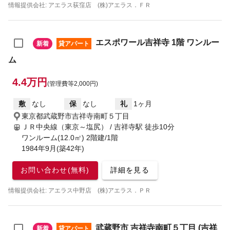
情報提供会社: アエラス荻窪店 (株)アエラス．ＦＲ
エスポワール吉祥寺 1階 ワンルー
新着
貸アパート
ム
4.4万円
(管理費等2,000円)
敷
なし
保
なし
礼
1ヶ月
東京都武蔵野市吉祥寺南町５丁目
ＪＲ中央線（東京～塩尻） / 吉祥寺駅
徒歩10分
ワンルーム(12.0㎡) 2階建/1階
1984年9月(築42年)
お問い合わせ(無料)
詳細を見る
情報提供会社: アエラス中野店 (株)アエラス．ＰＲ
武蔵野市 吉祥寺南町５丁目 (吉祥
新着
貸アパート