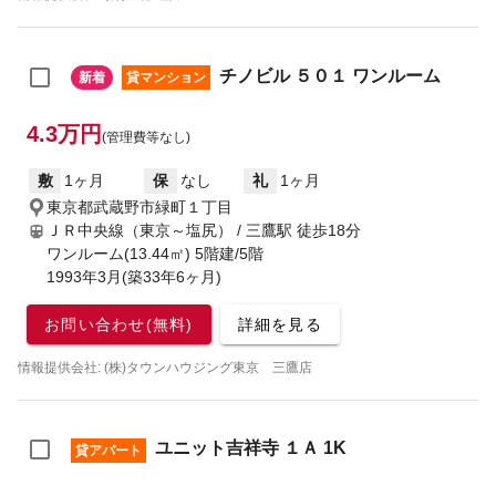
チノビル ５０１ ワンルーム
新着
貸マンション
4.3万円
(管理費等なし)
敷
1ヶ月
保
なし
礼
1ヶ月
東京都武蔵野市緑町１丁目
ＪＲ中央線（東京～塩尻） / 三鷹駅
徒歩18分
ワンルーム(13.44㎡) 5階建/5階
1993年3月(築33年6ヶ月)
お問い合わせ(無料)
詳細を見る
情報提供会社: (株)タウンハウジング東京 三鷹店
ユニット吉祥寺 １Ａ 1K
貸アパート