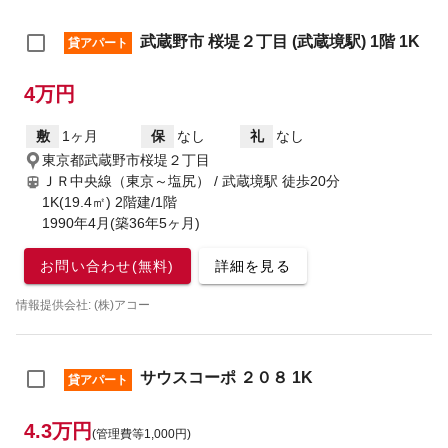
武蔵野市 桜堤２丁目 (武蔵境駅) 1階 1K
貸アパート
4万円
敷
1ヶ月
保
なし
礼
なし
東京都武蔵野市桜堤２丁目
ＪＲ中央線（東京～塩尻） / 武蔵境駅
徒歩20分
1K(19.4㎡) 2階建/1階
1990年4月(築36年5ヶ月)
お問い合わせ(無料)
詳細を見る
情報提供会社: (株)アコー
サウスコーポ ２０８ 1K
貸アパート
4.3万円
(管理費等1,000円)