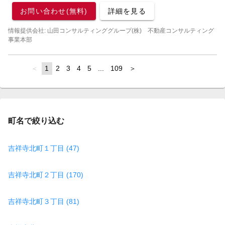
お問い合わせ(無料)
詳細を見る
情報提供会社: 山田コンサルティンググループ(株) 不動産コンサルティング
事業本部
page
You're
1
page
2
page
3
page
4
page
5
page
...
page
109
page
on
page
町名で絞り込む
吉祥寺北町１丁目 (47)
吉祥寺北町２丁目 (170)
吉祥寺北町３丁目 (81)