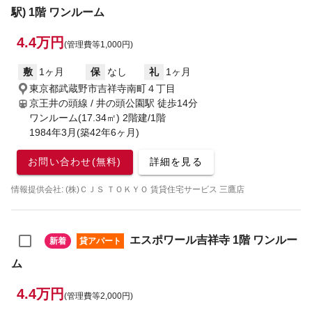
駅) 1階 ワンルーム
4.4万円
(管理費等1,000円)
敷
1ヶ月
保
なし
礼
1ヶ月
東京都武蔵野市吉祥寺南町４丁目
京王井の頭線 / 井の頭公園駅
徒歩14分
ワンルーム(17.34㎡) 2階建/1階
1984年3月(築42年6ヶ月)
お問い合わせ(無料)
詳細を見る
情報提供会社: (株)ＣＪＳ ＴＯＫＹＯ 賃貸住宅サービス 三鷹店
エスポワール吉祥寺 1階 ワンルー
新着
貸アパート
ム
4.4万円
(管理費等2,000円)