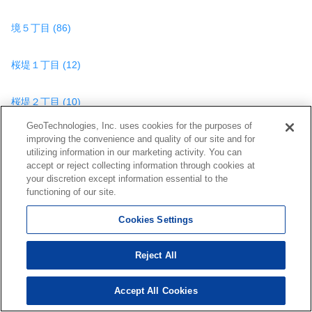
境５丁目 (86)
桜堤１丁目 (12)
桜堤２丁目 (10)
GeoTechnologies, Inc. uses cookies for the purposes of
桜堤３丁目 (22)
improving the convenience and quality of our site and for
utilizing information in our marketing activity. You can
accept or reject collecting information through cookies at
関前１丁目 (2)
your discretion except information essential to the
functioning of our site.
関前２丁目 (11)
Cookies Settings
関前３丁目 (41)
Reject All
関前４丁目 (50)
Accept All Cookies
3,270
検索結果を見る
件