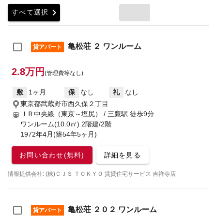
chevron_right
すべて選択
亀松荘 ２ ワンルーム
貸アパート
2.8万円
(管理費等なし)
敷
1ヶ月
保
なし
礼
なし
東京都武蔵野市西久保２丁目
ＪＲ中央線（東京～塩尻） / 三鷹駅
徒歩9分
ワンルーム(10.0㎡) 2階建/2階
1972年4月(築54年5ヶ月)
お問い合わせ(無料)
詳細を見る
情報提供会社: (株)ＣＪＳ ＴＯＫＹＯ 賃貸住宅サービス 吉祥寺店
亀松荘 ２０２ ワンルーム
貸アパート