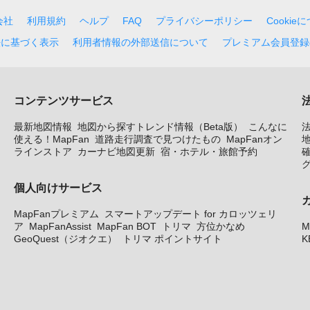
会社
利用規約
ヘルプ
FAQ
プライバシーポリシー
Cookie
法に基づく表示
利用者情報の外部送信について
プレミアム会員登録
コンテンツサービス
最新地図情報
地図から探すトレンド情報（Beta版）
こんなに
使える！MapFan
道路走行調査で見つけたもの
MapFanオン
地
ラインストア
カーナビ地図更新
宿・ホテル・旅館予約
個人向けサービス
MapFanプレミアム
スマートアップデート for カロッツェリ
ア
MapFanAssist
MapFan BOT
トリマ
方位かなめ
M
GeoQuest（ジオクエ）
トリマ ポイントサイト
K