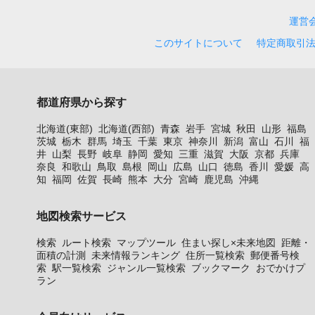
運営
このサイトについて
特定商取引
都道府県から探す
北海道(東部)
北海道(西部)
青森
岩手
宮城
秋田
山形
福島
茨城
栃木
群馬
埼玉
千葉
東京
神奈川
新潟
富山
石川
福
井
山梨
長野
岐阜
静岡
愛知
三重
滋賀
大阪
京都
兵庫
奈良
和歌山
鳥取
島根
岡山
広島
山口
徳島
香川
愛媛
高
知
福岡
佐賀
長崎
熊本
大分
宮崎
鹿児島
沖縄
地図検索サービス
検索
ルート検索
マップツール
住まい探し×未来地図
距離・
面積の計測
未来情報ランキング
住所一覧検索
郵便番号検
索
駅一覧検索
ジャンル一覧検索
ブックマーク
おでかけプ
ラン