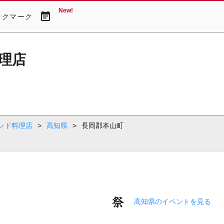
New!
event_note
ックマーク
理店
ンド料理店
>
高知県
>
長岡郡本山町
高知県のイベントを見る