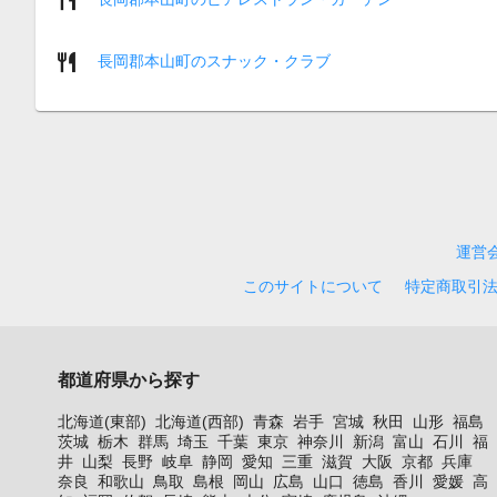
長岡郡本山町のスナック・クラブ
運営
このサイトについて
特定商取引
都道府県から探す
北海道(東部)
北海道(西部)
青森
岩手
宮城
秋田
山形
福島
茨城
栃木
群馬
埼玉
千葉
東京
神奈川
新潟
富山
石川
福
井
山梨
長野
岐阜
静岡
愛知
三重
滋賀
大阪
京都
兵庫
奈良
和歌山
鳥取
島根
岡山
広島
山口
徳島
香川
愛媛
高