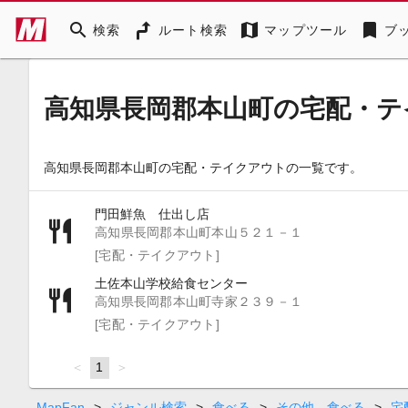
search
map
bookmark
検索
ルート検索
マップツール
ブ
高知県長岡郡本山町の宅配・テ
高知県長岡郡本山町の宅配・テイクアウトの一覧です。
門田鮮魚 仕出し店
高知県長岡郡本山町本山５２１－１
[宅配・テイクアウト]
土佐本山学校給食センター
高知県長岡郡本山町寺家２３９－１
[宅配・テイクアウト]
page
You're
1
page
on
page
MapFan
>
ジャンル検索
>
食べる
>
その他 食べる
>
宅