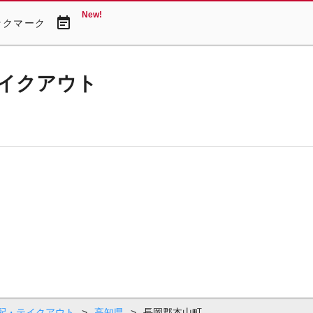
New!
event_note
ックマーク
イクアウト
配・テイクアウト
>
高知県
>
長岡郡本山町