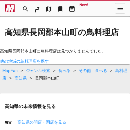
New!
menu
search
map
bookmark
event_note
高知県長岡郡本山町の鳥料理店
高知県長岡郡本山町に鳥料理店は見つかりませんでした。
他の地域の鳥料理店を探す
MapFan
>
ジャンル検索
>
食べる
>
その他 食べる
>
鳥料理
店
>
高知県
>
長岡郡本山町
高知県の未来情報を見る
高知県の開店・閉店を見る