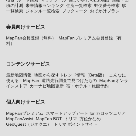
積の計測
未来情報ランキング
住所一覧検索
郵便番号検索
駅
一覧検索
ジャンル一覧検索
ブックマーク
おでかけプラン
会員向けサービス
MapFan会員登録（無料）
MapFanプレミアム会員登録（有
料）
コンテンツサービス
最新地図情報
地図から探すトレンド情報（Beta版）
こんなに
使える！MapFan
道路走行調査で見つけたもの
MapFanオンラ
インストア
カーナビ地図更新
宿・ホテル・旅館予約
個人向けサービス
MapFanプレミアム
スマートアップデート for カロッツェリア
MapFanAssist
MapFan BOT
トリマ
方位かなめ
GeoQuest（ジオクエ）
トリマ ポイントサイト