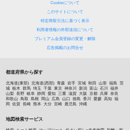
Cookieについて
このサイトについて
特定商取引法に基づく表示
利用者情報の外部送信について
プレミアム会員登録の変更・解除
広告掲載のお問合せ
都道府県から探す
北海道(東部)
北海道(西部)
青森
岩手
宮城
秋田
山形
福島
茨
城
栃木
群馬
埼玉
千葉
東京
神奈川
新潟
富山
石川
福井
山梨
長野
岐阜
静岡
愛知
三重
滋賀
大阪
京都
兵庫
奈良
和歌山
鳥取
島根
岡山
広島
山口
徳島
香川
愛媛
高知
福
岡
佐賀
長崎
熊本
大分
宮崎
鹿児島
沖縄
地図検索サービス
検索
ルート検索
マップツール
住まい探し×未来地図
距離・面