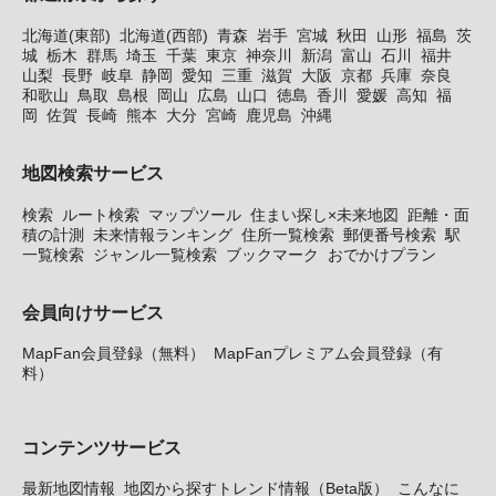
北海道(東部)
北海道(西部)
青森
岩手
宮城
秋田
山形
福島
茨
城
栃木
群馬
埼玉
千葉
東京
神奈川
新潟
富山
石川
福井
山梨
長野
岐阜
静岡
愛知
三重
滋賀
大阪
京都
兵庫
奈良
和歌山
鳥取
島根
岡山
広島
山口
徳島
香川
愛媛
高知
福
岡
佐賀
長崎
熊本
大分
宮崎
鹿児島
沖縄
地図検索サービス
検索
ルート検索
マップツール
住まい探し×未来地図
距離・面
積の計測
未来情報ランキング
住所一覧検索
郵便番号検索
駅
一覧検索
ジャンル一覧検索
ブックマーク
おでかけプラン
会員向けサービス
MapFan会員登録（無料）
MapFanプレミアム会員登録（有
料）
コンテンツサービス
最新地図情報
地図から探すトレンド情報（Beta版）
こんなに