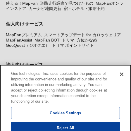
使える！MapFan
道路走行調査で見つけたもの
MapFanオンラ
インストア
カーナビ地図更新
宿・ホテル・旅館予約
個人向けサービス
MapFanプレミアム
スマートアップデート for カロッツェリア
MapFanAssist
MapFan BOT
トリマ
方位かなめ
GeoQuest（ジオクエ）
トリマ ポイントサイト
法人向けサービス
GeoTechnologies, Inc. uses cookies for the purposes of
法人向け地図・位置情報サービス
WEBサイト・システム向け地
improving the convenience and quality of our site and for
図API
Windows PC向け地図開発キット
MapFan DB
住所確認
utilizing information in our marketing activity. You can
サービス
MAP WORLD+
トリマ広告
Geo-Research
スグロ
accept or reject collecting information through cookies at
ジ
your discretion except information essential to the
functioning of our site.
カーナビ地図更新サービス
Cookies Settings
MapFan スマートメンバーズ
カロッツェリア地図割プラス
KENWOOD MapFan Club
Reject All