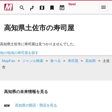
New!
menu
search
map
bookmark
event_note
高知県土佐市の寿司屋
高知県土佐市に寿司屋は見つかりませんでした。
他の地域の寿司屋を探す
MapFan
>
ジャンル検索
>
食べる
>
寿司屋
>
高知県
>
土佐
市
高知県の未来情報を見る
高知県の開店・閉店を見る