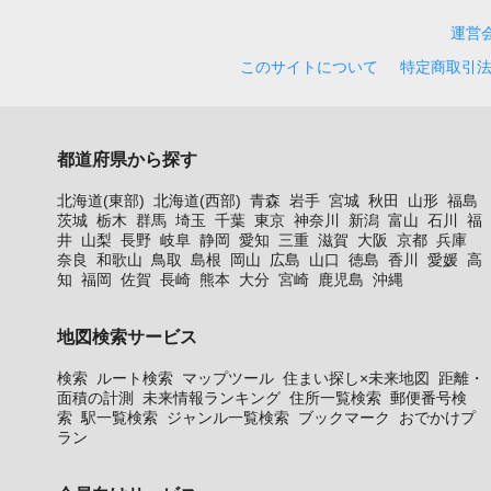
運営
このサイトについて
特定商取引
都道府県から探す
北海道(東部)
北海道(西部)
青森
岩手
宮城
秋田
山形
福島
茨城
栃木
群馬
埼玉
千葉
東京
神奈川
新潟
富山
石川
福
井
山梨
長野
岐阜
静岡
愛知
三重
滋賀
大阪
京都
兵庫
奈良
和歌山
鳥取
島根
岡山
広島
山口
徳島
香川
愛媛
高
知
福岡
佐賀
長崎
熊本
大分
宮崎
鹿児島
沖縄
地図検索サービス
検索
ルート検索
マップツール
住まい探し×未来地図
距離・
面積の計測
未来情報ランキング
住所一覧検索
郵便番号検
索
駅一覧検索
ジャンル一覧検索
ブックマーク
おでかけプ
ラン