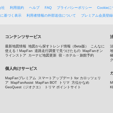
会社
利用規約
ヘルプ
FAQ
プライバシーポリシー
Cookie
法に基づく表示
利用者情報の外部送信について
プレミアム会員登録
コンテンツサービス
最新地図情報
地図から探すトレンド情報（Beta版）
こんなに
使える！MapFan
道路走行調査で見つけたもの
MapFanオン
地
ラインストア
カーナビ地図更新
宿・ホテル・旅館予約
個人向けサービス
MapFanプレミアム
スマートアップデート for カロッツェリ
ア
MapFanAssist
MapFan BOT
トリマ
方位かなめ
M
GeoQuest（ジオクエ）
トリマ ポイントサイト
K