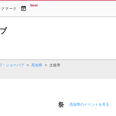
New!
event_note
ックマーク
ブ
ブ・ショーパブ
>
高知県
>
土佐市
高知県のイベントを見る