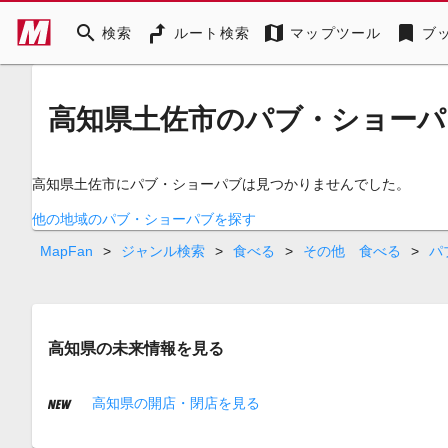
search
map
bookmark
検索
ルート検索
マップツール
ブ
高知県土佐市のパブ・ショーパ
高知県土佐市にパブ・ショーパブは見つかりませんでした。
他の地域のパブ・ショーパブを探す
MapFan
>
ジャンル検索
>
食べる
>
その他 食べる
>
パ
高知県の未来情報を見る
高知県の開店・閉店を見る