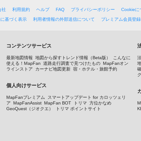
会社
利用規約
ヘルプ
FAQ
プライバシーポリシー
Cookie
法に基づく表示
利用者情報の外部送信について
プレミアム会員登録
コンテンツサービス
最新地図情報
地図から探すトレンド情報（Beta版）
こんなに
使える！MapFan
道路走行調査で見つけたもの
MapFanオン
地
ラインストア
カーナビ地図更新
宿・ホテル・旅館予約
個人向けサービス
MapFanプレミアム
スマートアップデート for カロッツェリ
ア
MapFanAssist
MapFan BOT
トリマ
方位かなめ
M
GeoQuest（ジオクエ）
トリマ ポイントサイト
K