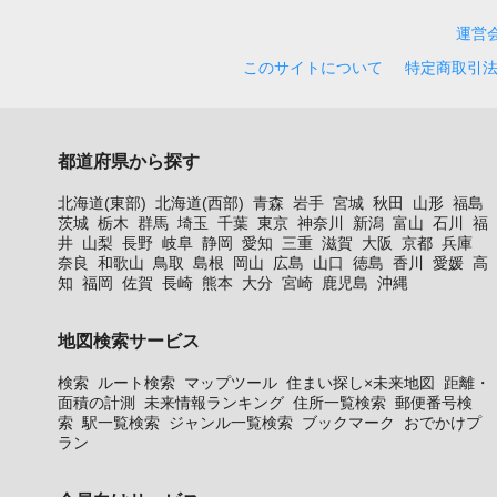
運営
このサイトについて
特定商取引
都道府県から探す
北海道(東部)
北海道(西部)
青森
岩手
宮城
秋田
山形
福島
茨城
栃木
群馬
埼玉
千葉
東京
神奈川
新潟
富山
石川
福
井
山梨
長野
岐阜
静岡
愛知
三重
滋賀
大阪
京都
兵庫
奈良
和歌山
鳥取
島根
岡山
広島
山口
徳島
香川
愛媛
高
知
福岡
佐賀
長崎
熊本
大分
宮崎
鹿児島
沖縄
地図検索サービス
検索
ルート検索
マップツール
住まい探し×未来地図
距離・
面積の計測
未来情報ランキング
住所一覧検索
郵便番号検
索
駅一覧検索
ジャンル一覧検索
ブックマーク
おでかけプ
ラン