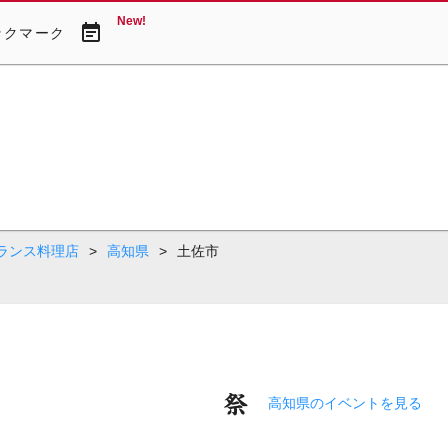
New!
event_note
ックマーク
ランス料理店
>
高知県
>
土佐市
高知県のイベントを見る