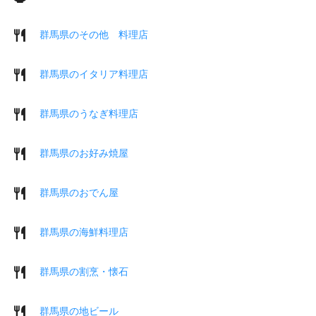
群馬県のその他 料理店
群馬県のイタリア料理店
群馬県のうなぎ料理店
群馬県のお好み焼屋
群馬県のおでん屋
群馬県の海鮮料理店
群馬県の割烹・懐石
群馬県の地ビール