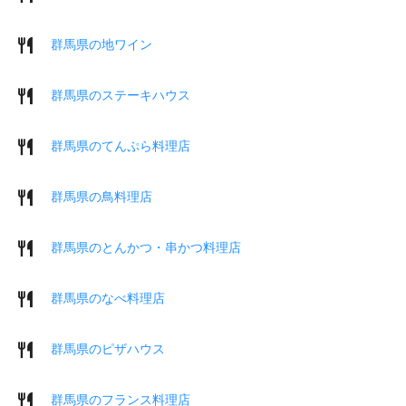
群馬県の地ワイン
群馬県のステーキハウス
群馬県のてんぷら料理店
群馬県の鳥料理店
群馬県のとんかつ・串かつ料理店
群馬県のなべ料理店
群馬県のピザハウス
群馬県のフランス料理店