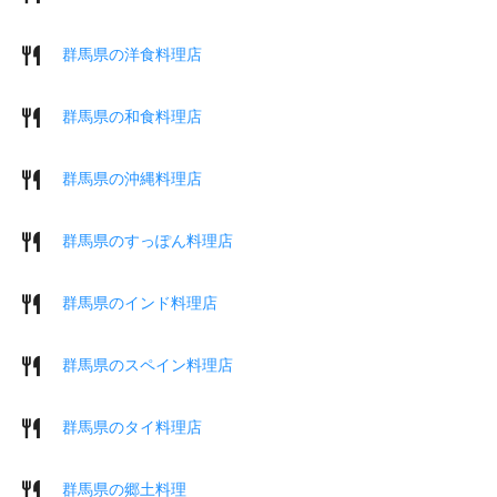
群馬県の洋食料理店
群馬県の和食料理店
群馬県の沖縄料理店
群馬県のすっぽん料理店
群馬県のインド料理店
群馬県のスペイン料理店
群馬県のタイ料理店
群馬県の郷土料理