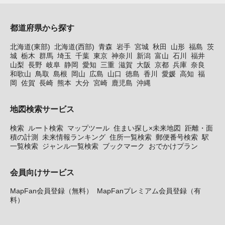
都道府県から探す
北海道(東部)
北海道(西部)
青森
岩手
宮城
秋田
山形
福島
茨
城
栃木
群馬
埼玉
千葉
東京
神奈川
新潟
富山
石川
福井
山梨
長野
岐阜
静岡
愛知
三重
滋賀
大阪
京都
兵庫
奈良
和歌山
鳥取
島根
岡山
広島
山口
徳島
香川
愛媛
高知
福
岡
佐賀
長崎
熊本
大分
宮崎
鹿児島
沖縄
地図検索サービス
検索
ルート検索
マップツール
住まい探し×未来地図
距離・面
積の計測
未来情報ランキング
住所一覧検索
郵便番号検索
駅
一覧検索
ジャンル一覧検索
ブックマーク
おでかけプラン
会員向けサービス
MapFan会員登録（無料）
MapFanプレミアム会員登録（有
料）