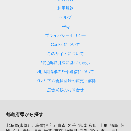
利用規約
ヘルプ
FAQ
プライバシーポリシー
Cookieについて
このサイトについて
特定商取引法に基づく表示
利用者情報の外部送信について
プレミアム会員登録の変更・解除
広告掲載のお問合せ
都道府県から探す
北海道(東部)
北海道(西部)
青森
岩手
宮城
秋田
山形
福島
茨
城
栃木
群馬
埼玉
千葉
東京
神奈川
新潟
富山
石川
福井