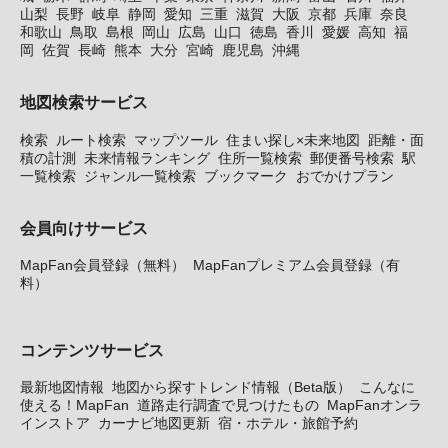
山梨
長野
岐阜
静岡
愛知
三重
滋賀
大阪
京都
兵庫
奈良
和歌山
鳥取
島根
岡山
広島
山口
徳島
香川
愛媛
高知
福
岡
佐賀
長崎
熊本
大分
宮崎
鹿児島
沖縄
地図検索サービス
検索
ルート検索
マップツール
住まい探し×未来地図
距離・面
積の計測
未来情報ランキング
住所一覧検索
郵便番号検索
駅
一覧検索
ジャンル一覧検索
ブックマーク
おでかけプラン
会員向けサービス
MapFan会員登録（無料）
MapFanプレミアム会員登録（有
料）
コンテンツサービス
最新地図情報
地図から探すトレンド情報（Beta版）
こんなに
使える！MapFan
道路走行調査で見つけたもの
MapFanオンラ
インストア
カーナビ地図更新
宿・ホテル・旅館予約