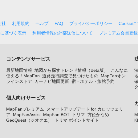
会社
利用規約
ヘルプ
FAQ
プライバシーポリシー
Cookie
法に基づく表示
利用者情報の外部送信について
プレミアム会員登録
コンテンツサービス
最新地図情報
地図から探すトレンド情報（Beta版）
こんなに
使える！MapFan
道路走行調査で見つけたもの
MapFanオン
地
ラインストア
カーナビ地図更新
宿・ホテル・旅館予約
個人向けサービス
MapFanプレミアム
スマートアップデート for カロッツェリ
ア
MapFanAssist
MapFan BOT
トリマ
方位かなめ
M
GeoQuest（ジオクエ）
トリマ ポイントサイト
K