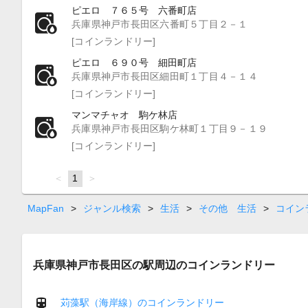
ピエロ ７６５号 六番町店
兵庫県神戸市長田区六番町５丁目２－１
[コインランドリー]
ピエロ ６９０号 細田町店
兵庫県神戸市長田区細田町１丁目４－１４
[コインランドリー]
マンマチャオ 駒ケ林店
兵庫県神戸市長田区駒ケ林町１丁目９－１９
[コインランドリー]
page
You're
1
page
on
page
MapFan
>
ジャンル検索
>
生活
>
その他 生活
>
コイン
兵庫県神戸市長田区の駅周辺のコインランドリー
苅藻駅（海岸線）のコインランドリー