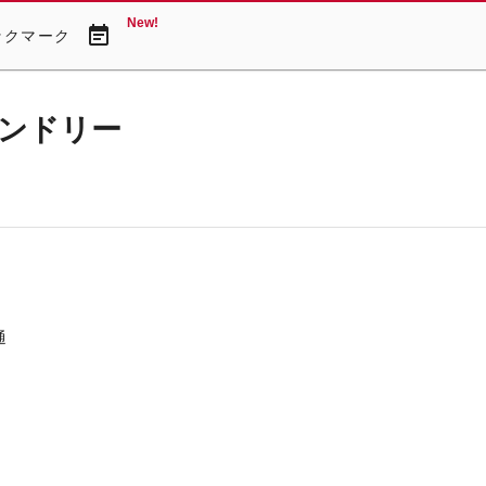
New!
event_note
ックマーク
ンドリー
通