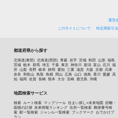
運営
このサイトについて
特定商取引
都道府県から探す
北海道(東部)
北海道(西部)
青森
岩手
宮城
秋田
山形
福島
茨城
栃木
群馬
埼玉
千葉
東京
神奈川
新潟
富山
石川
福
井
山梨
長野
岐阜
静岡
愛知
三重
滋賀
大阪
京都
兵庫
奈良
和歌山
鳥取
島根
岡山
広島
山口
徳島
香川
愛媛
高
知
福岡
佐賀
長崎
熊本
大分
宮崎
鹿児島
沖縄
地図検索サービス
検索
ルート検索
マップツール
住まい探し×未来地図
距離・
面積の計測
未来情報ランキング
住所一覧検索
郵便番号検
索
駅一覧検索
ジャンル一覧検索
ブックマーク
おでかけプ
ラン