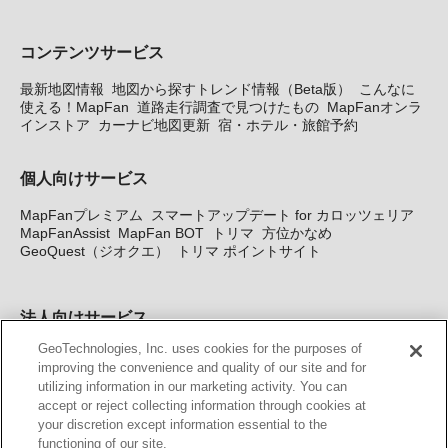
コンテンツサービス
最新地図情報
地図から探すトレンド情報（Beta版）
こんなに
使える！MapFan
道路走行調査で見つけたもの
MapFanオンラ
インストア
カーナビ地図更新
宿・ホテル・旅館予約
個人向けサービス
MapFanプレミアム
スマートアップデート for カロッツェリア
MapFanAssist
MapFan BOT
トリマ
方位かなめ
GeoQuest（ジオクエ）
トリマ ポイントサイト
法人向けサービス
GeoTechnologies, Inc. uses cookies for the purposes of
法人向け地図・位置情報サービス
WEBサイト・システム向け地
improving the convenience and quality of our site and for
図API
Windows PC向け地図開発キット
MapFan DB
住所確認
utilizing information in our marketing activity. You can
サービス
MAP WORLD+
トリマ広告
Geo-Research
スグロ
accept or reject collecting information through cookies at
ジ
your discretion except information essential to the
functioning of our site.