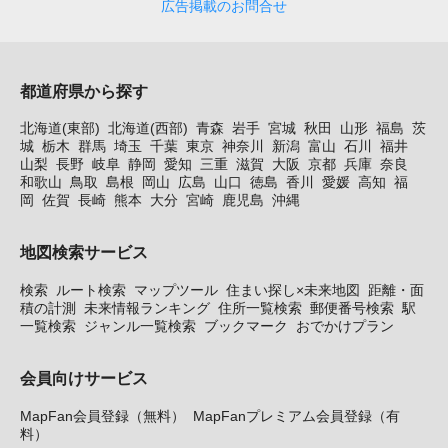
広告掲載のお問合せ
都道府県から探す
北海道(東部)
北海道(西部)
青森
岩手
宮城
秋田
山形
福島
茨
城
栃木
群馬
埼玉
千葉
東京
神奈川
新潟
富山
石川
福井
山梨
長野
岐阜
静岡
愛知
三重
滋賀
大阪
京都
兵庫
奈良
和歌山
鳥取
島根
岡山
広島
山口
徳島
香川
愛媛
高知
福
岡
佐賀
長崎
熊本
大分
宮崎
鹿児島
沖縄
地図検索サービス
検索
ルート検索
マップツール
住まい探し×未来地図
距離・面
積の計測
未来情報ランキング
住所一覧検索
郵便番号検索
駅
一覧検索
ジャンル一覧検索
ブックマーク
おでかけプラン
会員向けサービス
MapFan会員登録（無料）
MapFanプレミアム会員登録（有
料）