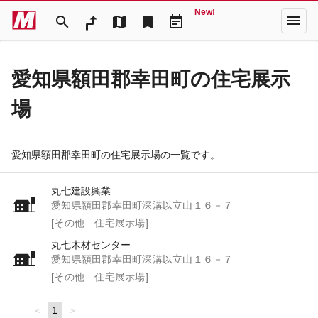
New!
menu
search
map
bookmark
event_note
愛知県額田郡幸田町の住宅展示
場
愛知県額田郡幸田町の住宅展示場の一覧です。
丸七建設興業
愛知県額田郡幸田町深溝以立山１６－７
[その他 住宅展示場]
丸七木材センター
愛知県額田郡幸田町深溝以立山１６－７
[その他 住宅展示場]
page
You're
1
page