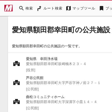
search
map
bookmark
検索
ルート検索
マップツール
ブ
愛知県額田郡幸田町の公共施設
愛知県額田郡幸田町の公共施設の一覧です。
愛知県 幸田浄水場
愛知県額田郡幸田町坂崎楠木２３－４
[役所]
芦谷公民館
愛知県額田郡幸田町大字芦谷字神ノ前２７－１
[公民館]
曲松コミュニティホーム
愛知県額田郡幸田町大字深溝字小皿１４－４
[公民館]