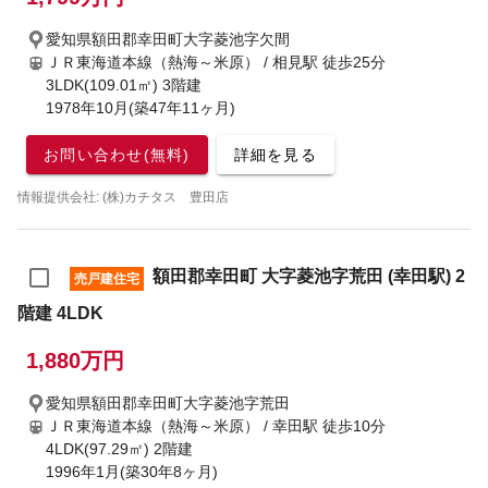
愛知県額田郡幸田町大字菱池字欠間
ＪＲ東海道本線（熱海～米原） / 相見駅
徒歩25分
3LDK(109.01㎡) 3階建
1978年10月(築47年11ヶ月)
お問い合わせ(無料)
詳細を見る
情報提供会社: (株)カチタス 豊田店
額田郡幸田町 大字菱池字荒田 (幸田駅) 2
売戸建住宅
階建 4LDK
1,880万円
愛知県額田郡幸田町大字菱池字荒田
ＪＲ東海道本線（熱海～米原） / 幸田駅
徒歩10分
4LDK(97.29㎡) 2階建
1996年1月(築30年8ヶ月)