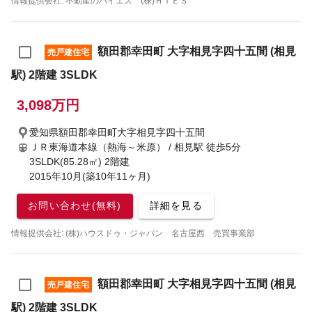
情報提供会社: 不動産のハイエス (株)ＨＩＥＳ
額田郡幸田町 大字相見字四十五間 (相見
売戸建住宅
駅) 2階建 3SLDK
3,098万円
愛知県額田郡幸田町大字相見字四十五間
ＪＲ東海道本線（熱海～米原） / 相見駅
徒歩5分
3SLDK(85.28㎡) 2階建
2015年10月(築10年11ヶ月)
お問い合わせ(無料)
詳細を見る
情報提供会社: (株)ハウスドゥ・ジャパン 名古屋西 売買事業部
額田郡幸田町 大字相見字四十五間 (相見
売戸建住宅
駅) 2階建 3SLDK