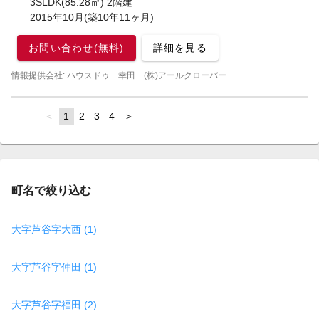
3SLDK(85.28㎡) 2階建
2015年10月(築10年11ヶ月)
お問い合わせ(無料)
詳細を見る
情報提供会社: ハウスドゥ 幸田 (株)アールクローバー
page
You're
1
page
2
page
3
page
4
page
on
page
町名で絞り込む
大字芦谷字大西 (1)
大字芦谷字仲田 (1)
大字芦谷字福田 (2)