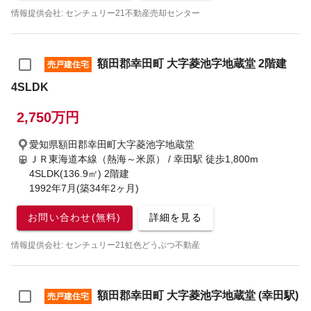
情報提供会社: センチュリー21不動産売却センター
額田郡幸田町 大字菱池字地蔵堂 2階建
売戸建住宅
4SLDK
2,750万円
愛知県額田郡幸田町大字菱池字地蔵堂
ＪＲ東海道本線（熱海～米原） / 幸田駅
徒歩1,800m
4SLDK(136.9㎡) 2階建
1992年7月(築34年2ヶ月)
お問い合わせ(無料)
詳細を見る
情報提供会社: センチュリー21虹色どうぶつ不動産
額田郡幸田町 大字菱池字地蔵堂 (幸田駅)
売戸建住宅