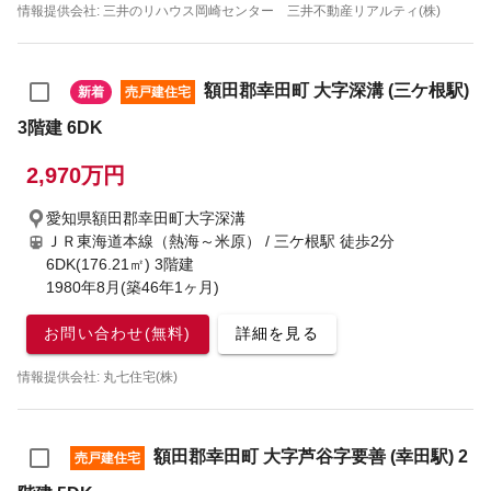
情報提供会社: 三井のリハウス岡崎センター 三井不動産リアルティ(株)
額田郡幸田町 大字深溝 (三ケ根駅)
新着
売戸建住宅
3階建 6DK
2,970万円
愛知県額田郡幸田町大字深溝
ＪＲ東海道本線（熱海～米原） / 三ケ根駅
徒歩2分
6DK(176.21㎡) 3階建
1980年8月(築46年1ヶ月)
お問い合わせ(無料)
詳細を見る
情報提供会社: 丸七住宅(株)
額田郡幸田町 大字芦谷字要善 (幸田駅) 2
売戸建住宅