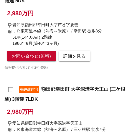
階建 5DK
2,980万円
愛知県額田郡幸田町大字芦谷字要善
ＪＲ東海道本線（熱海～米原） / 幸田駅
徒歩8分
5DK(144.08㎡) 2階建
1986年6月(築40年3ヶ月)
お問い合わせ(無料)
詳細を見る
情報提供会社: 丸七住宅(株)
額田郡幸田町 大字深溝字天王山 (三ケ根
売戸建住宅
駅) 3階建 7LDK
2,980万円
愛知県額田郡幸田町大字深溝字天王山
ＪＲ東海道本線（熱海～米原） / 三ケ根駅
徒歩4分