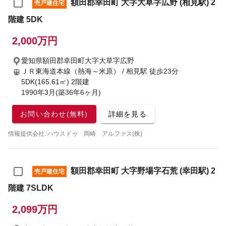
額田郡幸田町 大字大草字広野 (相見駅) 2
売戸建住宅
階建 5DK
2,000万円
愛知県額田郡幸田町大字大草字広野
ＪＲ東海道本線（熱海～米原） / 相見駅
徒歩23分
5DK(165.61㎡) 2階建
1990年3月(築36年6ヶ月)
お問い合わせ(無料)
詳細を見る
情報提供会社: ハウスドゥ 岡崎 アルファス(株)
額田郡幸田町 大字野場字石荒 (幸田駅) 2
売戸建住宅
階建 7SLDK
2,099万円