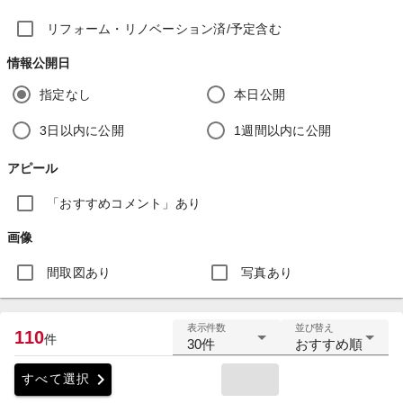
リフォーム・リノベーション済/予定含む
情報公開日
指定なし
本日公開
3日以内に公開
1週間以内に公開
アピール
「おすすめコメント」あり
画像
間取図あり
写真あり
表示件数
並び替え
110
件
30件
おすすめ順
chevron_right
すべて選択