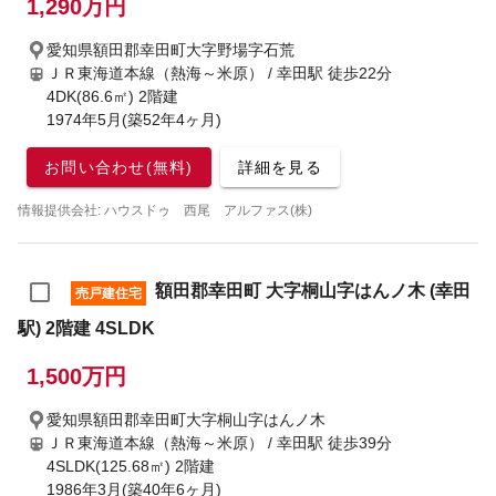
1,290万円
愛知県額田郡幸田町大字野場字石荒
ＪＲ東海道本線（熱海～米原） / 幸田駅
徒歩22分
4DK(86.6㎡) 2階建
1974年5月(築52年4ヶ月)
お問い合わせ(無料)
詳細を見る
情報提供会社: ハウスドゥ 西尾 アルファス(株)
額田郡幸田町 大字桐山字はんノ木 (幸田
売戸建住宅
駅) 2階建 4SLDK
1,500万円
愛知県額田郡幸田町大字桐山字はんノ木
ＪＲ東海道本線（熱海～米原） / 幸田駅
徒歩39分
4SLDK(125.68㎡) 2階建
1986年3月(築40年6ヶ月)