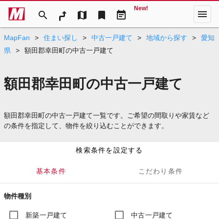
New!
menu
search
map
bookmark
event_note
MapFan
>
住まい探し
>
中古一戸建て
>
地域から探す
>
愛知
県
>
額田郡幸田町の中古一戸建て
額田郡幸田町の中古一戸建て
額田郡幸田町の中古一戸建て一覧です。ご希望の間取りや家賃など
の条件を指定して、物件を絞り込むことができます。
検索条件を設定する
基本条件
こだわり条件
物件種別
新築一戸建て
中古一戸建て