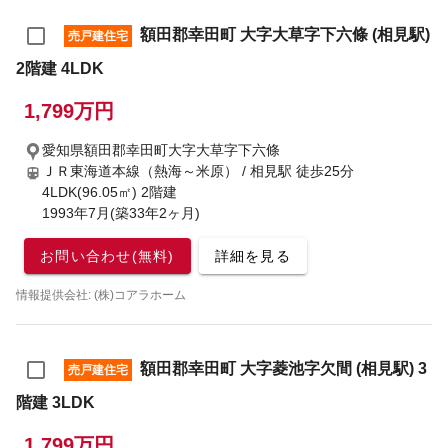
額田郡幸田町 大字大草字下六條 (相見駅)
売戸建住宅
2階建 4LDK
1,799万円
愛知県額田郡幸田町大字大草字下六條
ＪＲ東海道本線（熱海～米原） / 相見駅
徒歩25分
4LDK(96.05㎡) 2階建
1993年7月(築33年2ヶ月)
お問い合わせ(無料)
詳細を見る
情報提供会社: (株)コアラホーム
額田郡幸田町 大字菱池字欠間 (相見駅) 3
売戸建住宅
階建 3LDK
1,799万円