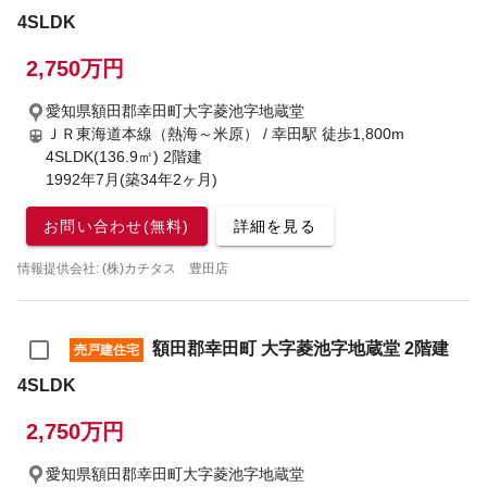
4SLDK
2,750万円
愛知県額田郡幸田町大字菱池字地蔵堂
ＪＲ東海道本線（熱海～米原） / 幸田駅
徒歩1,800m
4SLDK(136.9㎡) 2階建
1992年7月(築34年2ヶ月)
お問い合わせ(無料)
詳細を見る
情報提供会社: (株)カチタス 豊田店
額田郡幸田町 大字菱池字地蔵堂 2階建
売戸建住宅
4SLDK
2,750万円
愛知県額田郡幸田町大字菱池字地蔵堂