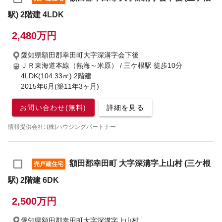
駅) 2階建 4LDK
2,480万円
愛知県額田郡幸田町大字深溝字会下後
ＪＲ東海道本線（熱海～米原） / 三ケ根駅
徒歩10分
4LDK(104.33㎡) 2階建
2015年6月(築11年3ヶ月)
お問い合わせ(無料)
詳細を見る
情報提供会社: (株)ハウジングパートナー
額田郡幸田町 大字深溝字上山村 (三ケ根
売戸建住宅
駅) 2階建 6DK
2,500万円
愛知県額田郡幸田町大字深溝字上山村