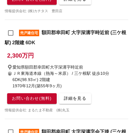
情報提供会社: (株)カチタス 豊田店
額田郡幸田町 大字深溝字時近前 (三ケ根
売戸建住宅
駅) 2階建 6DK
2,300万円
愛知県額田郡幸田町大字深溝字時近前
ＪＲ東海道本線（熱海～米原） / 三ケ根駅
徒歩10分
6DK(98.93㎡) 2階建
1970年12月(築55年9ヶ月)
お問い合わせ(無料)
詳細を見る
情報提供会社: まるたま不動産 (株)丸玉
額田郡幸田町 大字深溝字会下後 (三ケ根
売戸建住宅