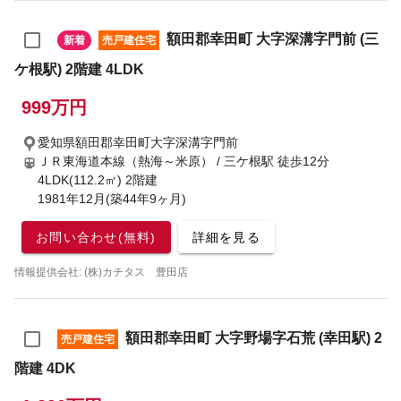
額田郡幸田町 大字深溝字門前 (三
新着
売戸建住宅
ケ根駅) 2階建 4LDK
999万円
愛知県額田郡幸田町大字深溝字門前
ＪＲ東海道本線（熱海～米原） / 三ケ根駅
徒歩12分
4LDK(112.2㎡) 2階建
1981年12月(築44年9ヶ月)
お問い合わせ(無料)
詳細を見る
情報提供会社: (株)カチタス 豊田店
額田郡幸田町 大字野場字石荒 (幸田駅) 2
売戸建住宅
階建 4DK